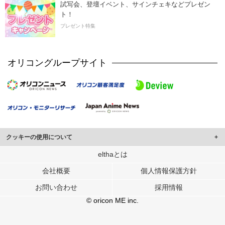
試写会、登壇イベント、サインチェキなどプレゼン
ト！
プレゼント特集
オリコングループサイト
クッキーの使用について
このサイトでは Cookie を使用して、ユーザーに合わせたコンテンツや広告の
elthaとは
表示、ソーシャル メディア機能の提供、広告の表示回数やクリック数の測定を
会社概要
個人情報保護方針
行っています。
また、ユーザーによるサイトの利用状況についても情報を収集し、ソーシャル
お問い合わせ
採用情報
メディアや広告配信、データ解析の各パートナーに提供しています。
各パートナーは、この情報とユーザーが各パートナーに提供した他の情報や、
© oricon ME inc.
ユーザーが各パートナーのサービスを使用したときに収集した他の情報を組み
合わせて使用することがあります。