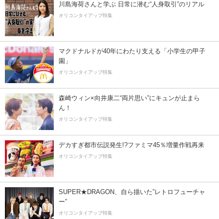
川島海荷さんと学ぶ 日常に潜む“人身取引”のリアル
オリコンタイアップ特集
マクドナルドが40年にわたり支える「小学生の甲子
園」
オリコンタイアップ特集
森崎ウィン×向井康二“両片思い”にキュンが止まら
ん！
オリコンタイアップ特集
デカすぎ都市伝説発生!?ファミマ45％増量作戦再来
オリコンタイアップ特集
SUPER★DRAGON、自ら描いた”レトロフューチャ
ー”
オリコンタイアップ特集