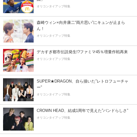
オリコンタイアップ特集
森崎ウィン×向井康二“両片思い”にキュンが止まら
ん！
オリコンタイアップ特集
デカすぎ都市伝説発生!?ファミマ45％増量作戦再来
オリコンタイアップ特集
SUPER★DRAGON、自ら描いた”レトロフューチャ
ー”
オリコンタイアップ特集
CROWN HEAD、結成1周年で見えた”バンドらしさ”
オリコンタイアップ特集