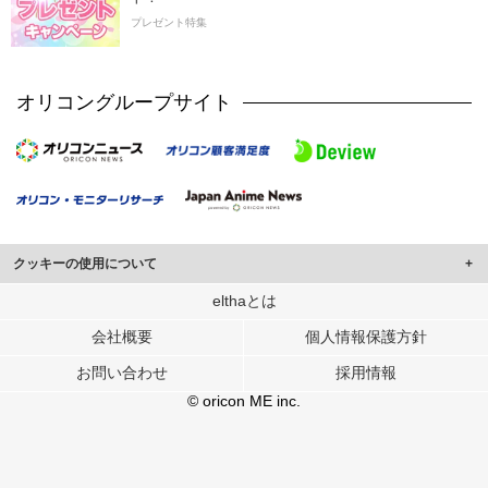
プレゼント特集
オリコングループサイト
クッキーの使用について
このサイトでは Cookie を使用して、ユーザーに合わせたコンテンツや広告の
elthaとは
表示、ソーシャル メディア機能の提供、広告の表示回数やクリック数の測定を
会社概要
個人情報保護方針
行っています。
また、ユーザーによるサイトの利用状況についても情報を収集し、ソーシャル
お問い合わせ
採用情報
メディアや広告配信、データ解析の各パートナーに提供しています。
各パートナーは、この情報とユーザーが各パートナーに提供した他の情報や、
© oricon ME inc.
ユーザーが各パートナーのサービスを使用したときに収集した他の情報を組み
合わせて使用することがあります。