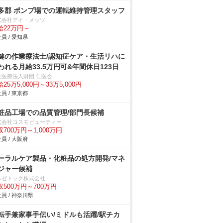
多郡 ポンプ場での運転維持管理スタッフ
式会社アイ・メッツ
給22万円～
員 / 愛知県
健の作業療法士/認知症ケア・生活リハに
われる月給33.5万円可&年間休日123日
会医療法人財団 仁医会
25万5,000円～33万5,000円
員 / 東京都
粧品工場での品質管理/部門長候補
式会社コスモビューティー
収700万円～1,000万円
員 / 大阪府
ーラルケア製品・化粧品の処方開発/マネ
ジャー候補
本ゼトック株式会社
収500万円～700万円
員 / 神奈川県
転手兼家事手伝い/ミドルも活躍/駅チカ