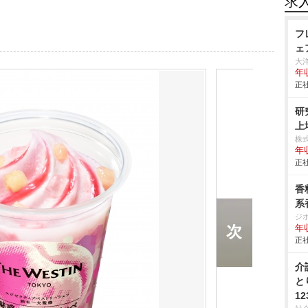
求
フ
ェ
大
年
正社
研
上
株
年
正社
香
系
ジ
年
正社
介
と
12