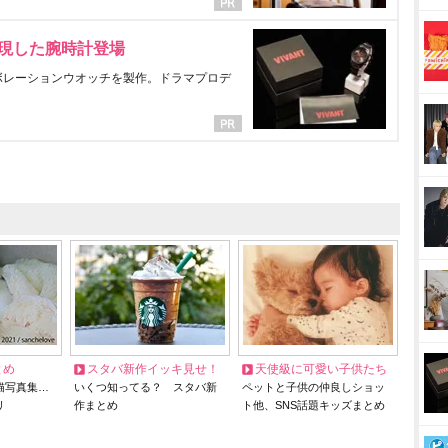
表現した腕時計登場
ラボレーションウオッチを製作。ドラマプロデ
とめ
スタバ新作イッキ見せ！
天使級に可愛い子供たち
猫写真集…
いくつ知ってる？ スタバ新
ペットと子供の仲良しショッ
リ
作まとめ
ト他、SNS話題キッズまとめ