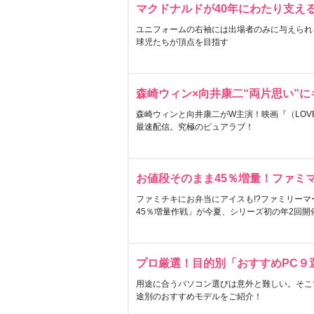
マクドナルドが40年にわたり支え
ユニフォームの右袖には出場者のみに与えられ
球児たちが頂点を目指す
森崎ウィン×向井康二“両片思い”
森崎ウィンと向井康二がW主演！映画『（LOVE S
最速配信。究極のピュアラブ！
お値段そのまま45％増量！ファミ
ファミチキにお弁当にアイスも!?ファミリーマ
45％増量作戦」が今夏、シリーズ初の年2回開
プロ厳選！目的別「おすすめPC９
用途に合うパソコン選びは意外と難しい。そこ
途別のおすすめモデルをご紹介！