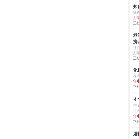
知
株
月
正社
老
携
社
月給
正社
化
株
年
正社
オ
ー
日
年
正社
運