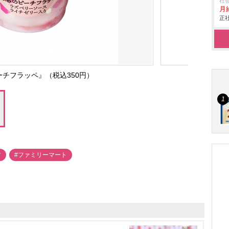
社
月給
正社
チフラッペ』（税込350円）
ツ
#ファミリーマート