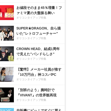
お値段そのまま45％増量！フ
ァミマ夏の大盤振る舞い
オリコンタイアップ特集
SUPER★DRAGON、自ら描
いた”レトロフューチャー”
オリコンタイアップ特集
CROWN HEAD、結成1周年
で見えた”バンドらしさ”
オリコンタイアップ特集
【驚愕】メーカー社員が推す
「10万円台」神コスパPC
オリコンタイアップ特集
「別班のよう」腕時計で
『VIVANT』の世界観再現
オリコンタイアップ特集
自販機にピッ！ですぐに買え