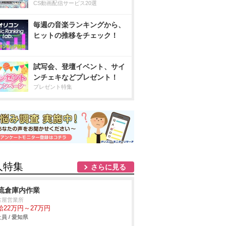
CS動画配信サービス20選
毎週の音楽ランキングから、
ヒットの推移をチェック！
試写会、登壇イベント、サイ
ンチェキなどプレゼント！
プレゼント特集
人特集
さらに見る
流倉庫内作業
古屋営業所
給22万円～27万円
員 / 愛知県