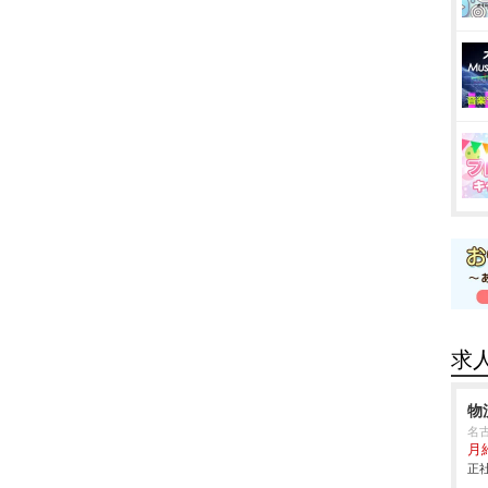
求
物
名
月
正社