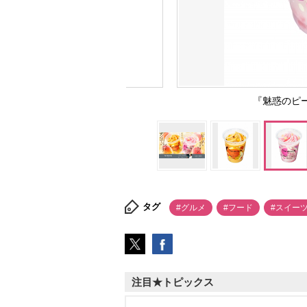
『魅惑のピー
タグ
#グルメ
#フード
#スイー
注目★トピックス