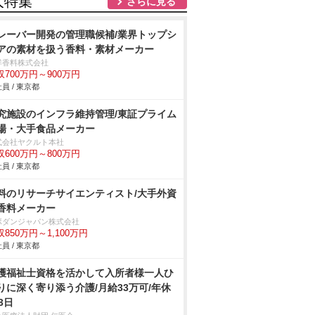
人特集
さらに見る
レーバー開発の管理職候補/業界トップシ
アの素材を扱う香料・素材メーカー
洋香料株式会社
収700万円～900万円
員 / 東京都
究施設のインフラ維持管理/東証プライム
場・大手食品メーカー
式会社ヤクルト本社
収600万円～800万円
員 / 東京都
料のリサーチサイエンティスト/大手外資
香料メーカー
ボダンジャパン株式会社
収850万円～1,100万円
員 / 東京都
護福祉士資格を活かして入所者様一人ひ
りに深く寄り添う介護/月給33万可/年休
3日