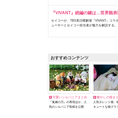
『VIVANT』続編の鍵は…世界観
セイコーが、TBS系日曜劇場『VIVANT』コ
ューサーとセイコー担当者が魅力を解説する。
おすすめコンテンツ
可愛いシルバニアまとめ
癒やしの猫ま
『鬼滅の刃』の再現ほか、人
人気タレント猫、
気のシルバニア投稿を公開
キュートな猫ズラ