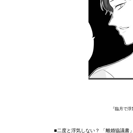
『臨月で浮気
■二度と浮気しない？ 「離婚協議書」