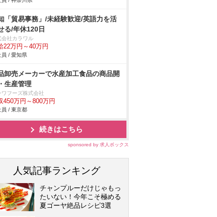
員 / 神奈川県
知「貿易事務」/未経験歓迎/英語力を活
せる/年休120日
式会社カラワル
給22万円～40万円
員 / 愛知県
品卸売メーカーで水産加工食品の商品開
・生産管理
ンワフーズ株式会社
収450万円～800万円
員 / 東京都
続きはこちら
sponsored by 求人ボックス
人気記事ランキング
チャンプルーだけじゃもっ
たいない！今年こそ極める
夏ゴーヤ絶品レシピ3選