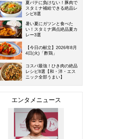
夏バテに負けない！豚肉で
スタミナ補給できる絶品レ
シピ8選
暑い夏にガツンと食べた
い！スタミナ満点絶品夏カ
レー3選
【今日の献立】2026年8月
4日(火)「酢鶏」
コスパ最強！ひき肉の絶品
レシピ8選【和・洋・エス
ニック全部うまい】
エンタメニュース