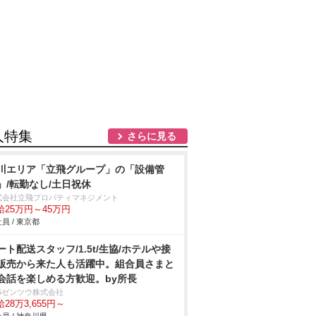
人特集
さらに見る
川エリア「立飛グループ」の「設備管
」/転勤なし/土日祝休
式会社立飛プロパティマネジメント
給25万円～45万円
員 / 東京都
ート配送スタッフ/1.5t/生協/ホテルや接
販売から来た人も活躍中。組合員さまと
会話を楽しめる方歓迎。by所長
BSゼンツウ株式会社
28万3,655円～