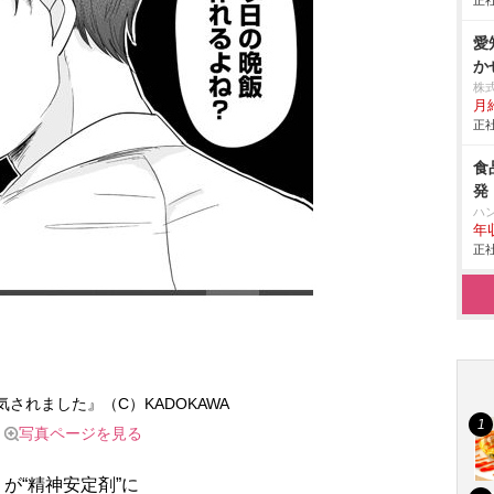
正社
愛
か
株
月
正社
食
発
ハ
年
正社
されました』（C）KADOKAWA
写真ページを見る
が“精神安定剤”に