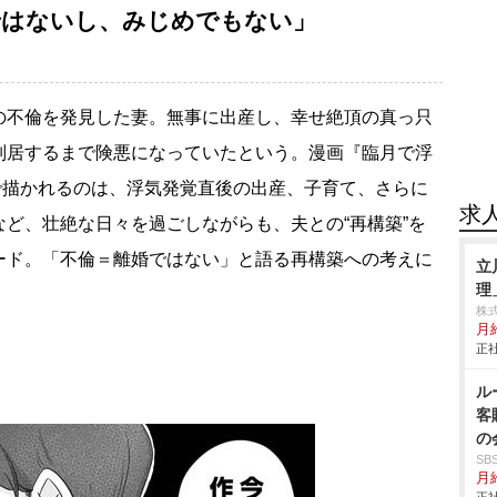
ではないし、みじめでもない」
不倫を発見した妻。無事に出産し、幸せ絶頂の真っ只
別居するまで険悪になっていたという。漫画『臨月で浮
）で描かれるのは、浮気発覚直後の出産、子育て、さらに
求
ど、壮絶な日々を過ごしながらも、夫との“再構築”を
ード。「不倫＝離婚ではない」と語る再構築への考えに
立
理
株
月
正社
ル
客
の
S
月給