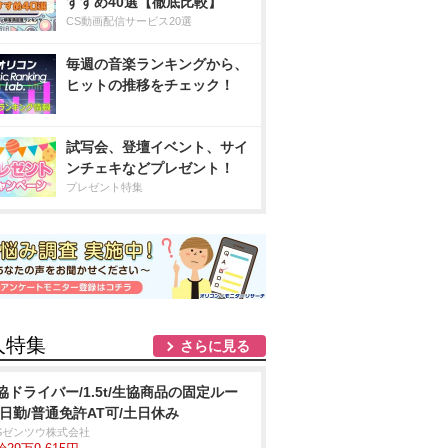
すすめ40選【徹底比較】
CS動画配信サービス20選
毎週の音楽ランキングから、
ヒットの推移をチェック！
試写会、登壇イベント、サイ
ンチェキなどプレゼント！
プレゼント特集
人特集
さらに見る
協ドライバー/1.5t/生協商品の固定ルー
/日勤/普通免許AT可/土日休み
BSゼンツウ株式会社