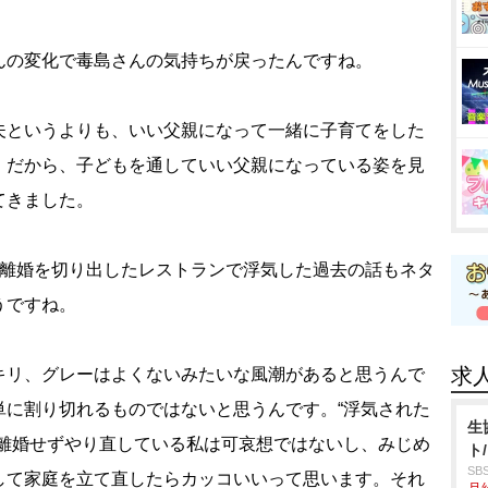
んの変化で毒島さんの気持ちが戻ったんですね。
夫というよりも、いい父親になって一緒に子育てをした
。だから、子どもを通していい父親になっている姿を見
てきました。
は離婚を切り出したレストランで浮気した過去の話もネタ
うですね。
求
キリ、グレーはよくないみたいな風潮があると思うんで
単に割り切れるものではないと思うんです。“浮気された
生
も離婚せずやり直している私は可哀想ではないし、みじめ
ト
S
して家庭を立て直したらカッコいいって思います。それ