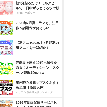
朝1分貼るだけ！ミルクピー
ルで一日中ずっとうるツヤ肌
（PR）サボリーノ
2026年7月夏ドラマも、注目
作＆話題作が勢ぞろい！
【夏アニメ2026】7月期夏の
新アニメを一挙紹介！
芸能界を志す10代～20代を
応援！オーディション・スク
ール情報はDeview
漫画読み放題サブスクおすす
め11選【徹底比較】
オリコン顧客満足度ランキング
2026年動画配信サービスお