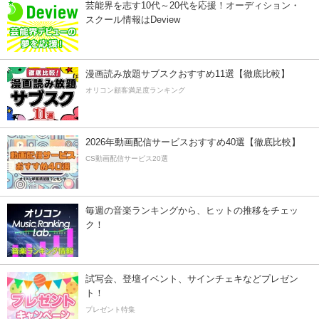
芸能界を志す10代～20代を応援！オーディション・
スクール情報はDeview
漫画読み放題サブスクおすすめ11選【徹底比較】
オリコン顧客満足度ランキング
2026年動画配信サービスおすすめ40選【徹底比較】
CS動画配信サービス20選
毎週の音楽ランキングから、ヒットの推移をチェッ
ク！
試写会、登壇イベント、サインチェキなどプレゼン
ト！
プレゼント特集