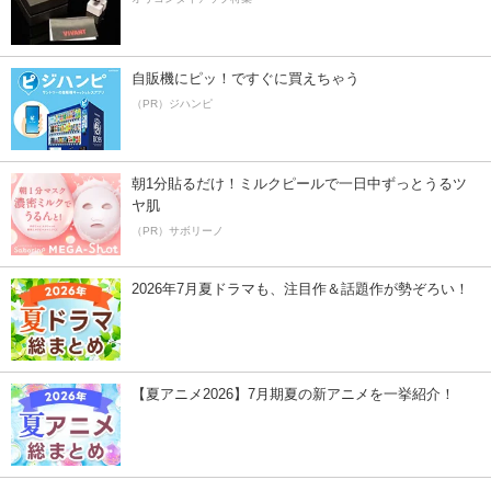
自販機にピッ！ですぐに買えちゃう
（PR）ジハンピ
朝1分貼るだけ！ミルクピールで一日中ずっとうるツ
ヤ肌
（PR）サボリーノ
2026年7月夏ドラマも、注目作＆話題作が勢ぞろい！
【夏アニメ2026】7月期夏の新アニメを一挙紹介！