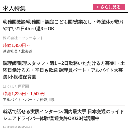
さらに見る
求人特集
幼稚園教諭/幼稚園・認定こども園/残業なし・希望休が取り
すい/1日4h～/週3～OK
株式会社ニッソーネット
時給1,450円～
派遣社員 / 北海道
調理師/調理スタッフ・週1～2日勤務いただける方募集!・土
曜日働ける方・平日も歓迎 調理員パート・アルバイト大募
集!小規模保育園
ほくほく保育園
時給1,225円～1,500円
アルバイト・パート / 神奈川県
就活で話せる実践インターン/国内最大手 日本交通のライド
シェアドライバー体験/普通免許OK/20代活躍中
日本交通株式会社