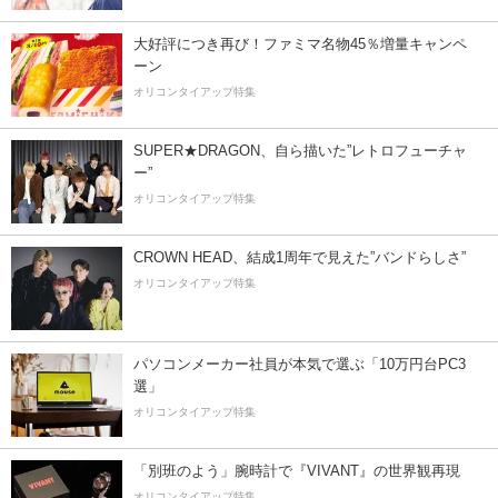
大好評につき再び！ファミマ名物45％増量キャンペ
ーン
オリコンタイアップ特集
SUPER★DRAGON、自ら描いた”レトロフューチャ
ー”
オリコンタイアップ特集
CROWN HEAD、結成1周年で見えた”バンドらしさ”
オリコンタイアップ特集
パソコンメーカー社員が本気で選ぶ「10万円台PC3
選」
オリコンタイアップ特集
「別班のよう」腕時計で『VIVANT』の世界観再現
オリコンタイアップ特集