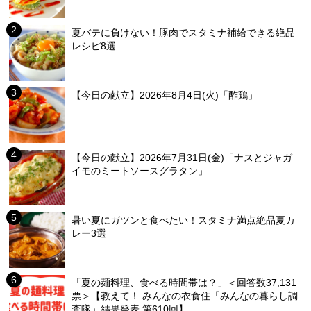
夏バテに負けない！豚肉でスタミナ補給できる絶品
レシピ8選
【今日の献立】2026年8月4日(火)「酢鶏」
【今日の献立】2026年7月31日(金)「ナスとジャガ
イモのミートソースグラタン」
暑い夏にガツンと食べたい！スタミナ満点絶品夏カ
レー3選
「夏の麺料理、食べる時間帯は？」＜回答数37,131
票＞【教えて！ みんなの衣食住「みんなの暮らし調
査隊」結果発表 第610回】