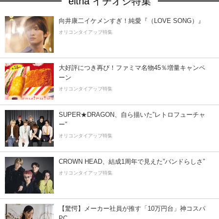
eltha イチオシ特集
向井康二イケメンすぎ！純愛『（LOVE SONG）』
オリコンタイアップ特集
大好評につき再び！ファミマ名物45％増量キャンペ
ーン
オリコンタイアップ特集
SUPER★DRAGON、自ら描いた”レトロフューチャ
ー”
オリコンタイアップ特集
CROWN HEAD、結成1周年で見えた”バンドらしさ”
オリコンタイアップ特集
【驚愕】メーカー社員が推す「10万円台」神コスパ
PC