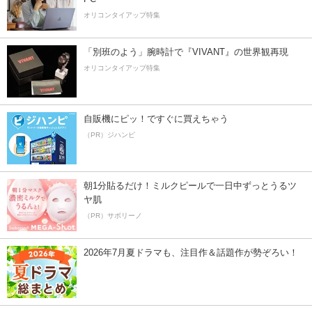
オリコンタイアップ特集
「別班のよう」腕時計で『VIVANT』の世界観再現
オリコンタイアップ特集
自販機にピッ！ですぐに買えちゃう
（PR）ジハンピ
朝1分貼るだけ！ミルクピールで一日中ずっとうるツ
ヤ肌
（PR）サボリーノ
2026年7月夏ドラマも、注目作＆話題作が勢ぞろい！