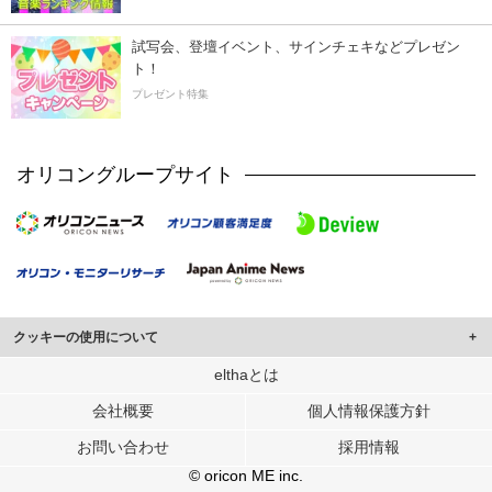
試写会、登壇イベント、サインチェキなどプレゼン
ト！
プレゼント特集
オリコングループサイト
クッキーの使用について
このサイトでは Cookie を使用して、ユーザーに合わせたコンテンツや広告の
elthaとは
表示、ソーシャル メディア機能の提供、広告の表示回数やクリック数の測定を
会社概要
個人情報保護方針
行っています。
また、ユーザーによるサイトの利用状況についても情報を収集し、ソーシャル
お問い合わせ
採用情報
メディアや広告配信、データ解析の各パートナーに提供しています。
各パートナーは、この情報とユーザーが各パートナーに提供した他の情報や、
© oricon ME inc.
ユーザーが各パートナーのサービスを使用したときに収集した他の情報を組み