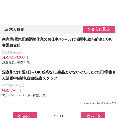
さらに見る
求人特集
寮完備/電気配線調整作業のお仕事/40～50代活躍中/給与前渡しOK/
交通費支給
日総工産株式会社
月給43万3,000円
派遣社員 / 神奈川県
深夜帯だけ!週1日～OK/残業なし/絶品まかないがたったの1円/学生さ
ん活躍中!/髪色自由/深夜スタッフ
町田商店 仲町台店
時給1,625円
アルバイト・パート / 神奈川県
sponsored by 求人ボックス
9 / 11
前へ
次へ