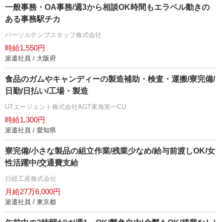
一般事務・OA事務/週3から相談OK時間もエラベル動きの
ある事務駅チカ
パーソルテンプスタッフ株式会社
時給1,550円
派遣社員 / 大阪府
食品のガムやキャンディーの製造補助・検査・運搬/寮完備/
日勤/日払い/工場・製造
UTエージェント株式会社AGT東海第一CU
時給1,300円
派遣社員 / 愛知県
寮完備/小さな製品の組立作業/残業少なめ/給与前渡しOK/女
性活躍中/交通費支給
日総工産株式会社
月給27万6,000円
派遣社員 / 東京都