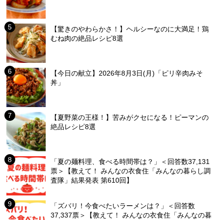
【驚きのやわらかさ！】ヘルシーなのに大満足！鶏
むね肉の絶品レシピ8選
【今日の献立】2026年8月3日(月)「ピリ辛肉みそ
丼」
【夏野菜の王様！】苦みがクセになる！ピーマンの
絶品レシピ8選
「夏の麺料理、食べる時間帯は？」＜回答数37,131
票＞【教えて！ みんなの衣食住「みんなの暮らし調
査隊」結果発表 第610回】
「ズバリ！今食べたいラーメンは？」＜回答数
37,337票＞【教えて！ みんなの衣食住「みんなの暮