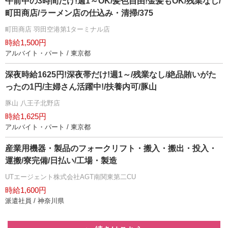
午前中の3時間だけ!週1～OK/髪色自由!金髪もOK/残業なし/
町田商店/ラーメン店の仕込み・清掃/375
町田商店 羽田空港第1ターミナル店
時給1,500円
アルバイト・パート / 東京都
深夜時給1625円!深夜帯だけ!週1～/残業なし/絶品賄いがた
ったの1円/主婦さん活躍中!/扶養内可/豚山
豚山 八王子北野店
時給1,625円
アルバイト・パート / 東京都
産業用機器・製品のフォークリフト・搬入・搬出・投入・
運搬/寮完備/日払い/工場・製造
UTエージェント株式会社AGT南関東第二CU
時給1,600円
派遣社員 / 神奈川県