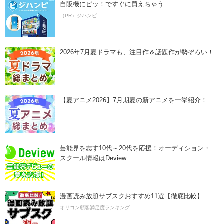
自販機にピッ！ですぐに買えちゃう
（PR）ジハンピ
2026年7月夏ドラマも、注目作＆話題作が勢ぞろい！
【夏アニメ2026】7月期夏の新アニメを一挙紹介！
芸能界を志す10代～20代を応援！オーディション・
スクール情報はDeview
漫画読み放題サブスクおすすめ11選【徹底比較】
オリコン顧客満足度ランキング