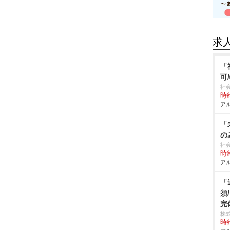
求
「
可
社
時給
アル
「
の
社
時給
アル
「
須
完
株式
時給