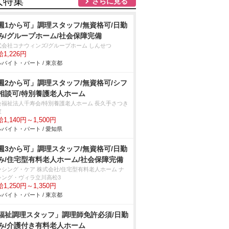
人特集
さらに見る
週1から可」調理スタッフ/無資格可/日勤
み/グループホーム/社会保障完備
式会社コナウィンズ/グループホーム しんせつ
1,226円
バイト・パート / 東京都
週2から可」調理スタッフ/無資格可/シフ
相談可/特別養護老人ホーム
会福祉法人千寿会/特別養護老人ホーム 長久手さつき
家
1,140円～1,500円
バイト・パート / 愛知県
週3から可」調理スタッフ/無資格可/日勤
み/住宅型有料老人ホーム/社会保障完備
ーシング・ケア 株式会社/住宅型有料老人ホーム ナ
シング・ヴィラ立川高松3
1,250円～1,350円
バイト・パート / 東京都
福祉調理スタッフ」調理師免許必須/日勤
み/介護付き有料老人ホーム