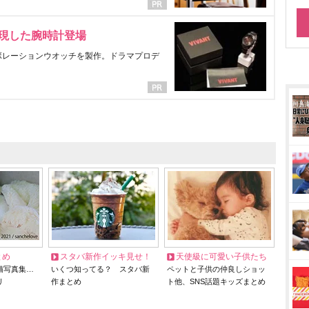
表現した腕時計登場
ラボレーションウオッチを製作。ドラマプロデ
とめ
スタバ新作イッキ見せ！
天使級に可愛い子供たち
猫写真集…
いくつ知ってる？ スタバ新
ペットと子供の仲良しショッ
リ
作まとめ
ト他、SNS話題キッズまとめ