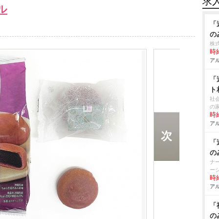
求
ル
「
の
株
時給
アル
「
ト
社
の
時給
アル
「
の
ナ
ー
時給
アル
「
の