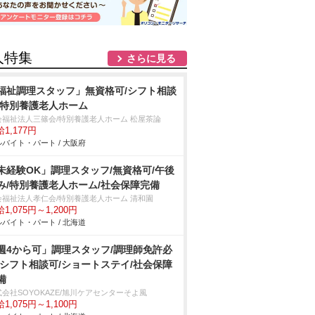
人特集
さらに見る
福祉調理スタッフ」無資格可/シフト相談
/特別養護老人ホーム
会福祉法人三篠会/特別養護老人ホーム 松屋茶論
1,177円
バイト・パート / 大阪府
未経験OK」調理スタッフ/無資格可/午後
み/特別養護老人ホーム/社会保障完備
会福祉法人孝仁会/特別養護老人ホーム 清和園
1,075円～1,200円
バイト・パート / 北海道
週4から可」調理スタッフ/調理師免許必
/シフト相談可/ショートステイ/社会保障
備
会社SOYOKAZE/旭川ケアセンターそよ風
1,075円～1,100円