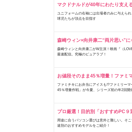
マクドナルドが40年にわたり支え
ユニフォームの右袖には出場者のみに与えられ
球児たちが頂点を目指す
森崎ウィン×向井康二“両片思い”
森崎ウィンと向井康二がW主演！映画『（LOVE S
最速配信。究極のピュアラブ！
お値段そのまま45％増量！ファミ
ファミチキにお弁当にアイスも!?ファミリーマ
45％増量作戦」が今夏、シリーズ初の年2回開
プロ厳選！目的別「おすすめPC９
用途に合うパソコン選びは意外と難しい。そこ
途別のおすすめモデルをご紹介！