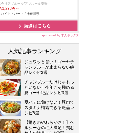
式会社アプルール/アプルール秦野
1,273円～
バイト・パート / 神奈川県
続きはこちら
sponsored by 求人ボックス
人気記事ランキング
ジュワッと旨い！ゴーヤチ
ャンプルーが止まらない絶
品レシピ3選
チャンプルーだけじゃもっ
たいない！今年こそ極める
夏ゴーヤ絶品レシピ3選
夏バテに負けない！豚肉で
スタミナ補給できる絶品レ
シピ8選
【驚きのやわらかさ！】ヘ
ルシーなのに大満足！鶏む