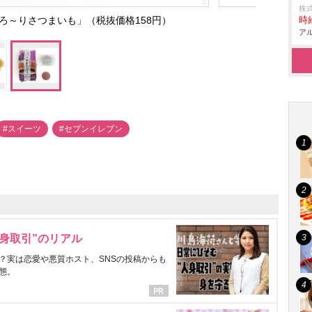
株
ろ～りさつまいも」（税抜価格158円）
時給
アル
#スイーツ
#セブンイレブン
身取引”のリアル
？実は恋愛や悪質ホスト、SNSの投稿からも
態。