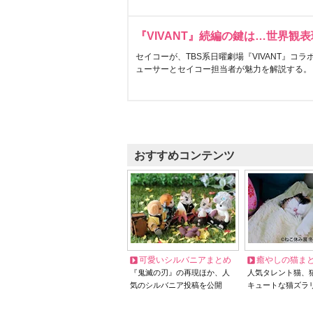
『VIVANT』続編の鍵は…世界観
セイコーが、TBS系日曜劇場『VIVANT』コ
ューサーとセイコー担当者が魅力を解説する。
おすすめコンテンツ
可愛いシルバニアまとめ
癒やしの猫ま
『鬼滅の刃』の再現ほか、人
人気タレント猫、
気のシルバニア投稿を公開
キュートな猫ズラ