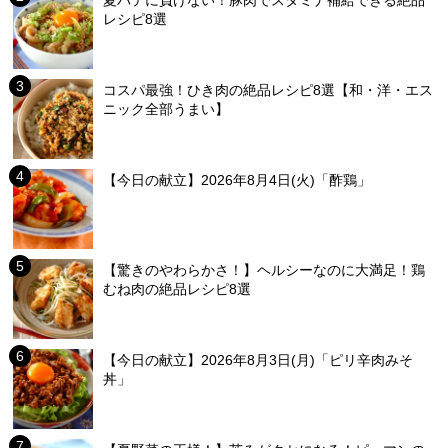
夏バテに負けない！豚肉でスタミナ補給できる絶品
レシピ8選
コスパ最強！ひき肉の絶品レシピ8選【和・洋・エス
ニック全部うまい】
【今日の献立】2026年8月4日(火)「酢鶏」
【驚きのやわらかさ！】ヘルシーなのに大満足！鶏
むね肉の絶品レシピ8選
【今日の献立】2026年8月3日(月)「ピリ辛肉みそ
丼」