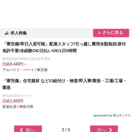
さらに見る
求人特集
「寮完備!即日入居可能」配達スタッフ/引っ越し費用全額負担/原付
免許不要/未経験OK/日払いOK/1日5時間
株式会社朝日新聞立川総合販売 豊田
日給8,440円～
アルバイト・パート / 東京都
「寮完備」住宅資材 などの組付け・検査/即入寮/製造・工場/工場・
製造
株式会社京栄センター
日給1,600円
派遣社員 / 神奈川県
sponsored by 求人ボックス
2 / 5
前へ
次へ