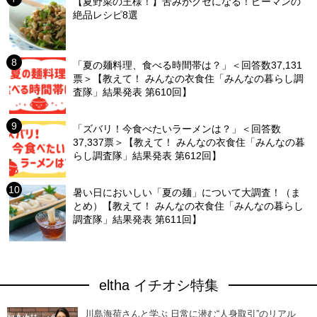
【夏野菜の王様！】苦みがクセになる！ピーマンの
絶品レシピ8選
「夏の麺料理、食べる時間帯は？」＜回答数37,131
票＞【教えて！ みんなの衣食住「みんなの暮らし調
査隊」結果発表 第610回】
「ズバリ！今食べたいラーメンは？」＜回答数
37,337票＞【教えて！ みんなの衣食住「みんなの暮
らし調査隊」結果発表 第612回】
暑い日においしい「夏の麺」について大調査！（ま
とめ）【教えて！ みんなの衣食住「みんなの暮らし
調査隊」結果発表 第611回】
eltha イチオシ特集
川島海荷さんと学ぶ 日常に潜む“人身取引”のリアル