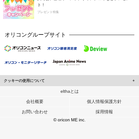
ト！
プレゼント特集
オリコングループサイト
クッキーの使用について
このサイトでは Cookie を使用して、ユーザーに合わせたコンテンツや広告の
elthaとは
表示、ソーシャル メディア機能の提供、広告の表示回数やクリック数の測定を
会社概要
個人情報保護方針
行っています。
また、ユーザーによるサイトの利用状況についても情報を収集し、ソーシャル
お問い合わせ
採用情報
メディアや広告配信、データ解析の各パートナーに提供しています。
各パートナーは、この情報とユーザーが各パートナーに提供した他の情報や、
© oricon ME inc.
ユーザーが各パートナーのサービスを使用したときに収集した他の情報を組み
合わせて使用することがあります。