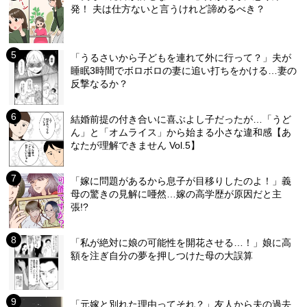
発！ 夫は仕方ないと言うけれど諦めるべき？
「うるさいから子どもを連れて外に行って？」夫が
睡眠3時間でボロボロの妻に追い打ちをかける…妻の
反撃なるか？
結婚前提の付き合いに喜ぶよし子だったが…「うど
ん」と「オムライス」から始まる小さな違和感【あ
なたが理解できません Vol.5】
「嫁に問題があるから息子が目移りしたのよ！」義
母の驚きの見解に唖然…嫁の高学歴が原因だと主
張!?
「私が絶対に娘の可能性を開花させる…！」娘に高
額を注ぎ自分の夢を押しつけた母の大誤算
「元嫁と別れた理由ってそれ？」友人から夫の過去