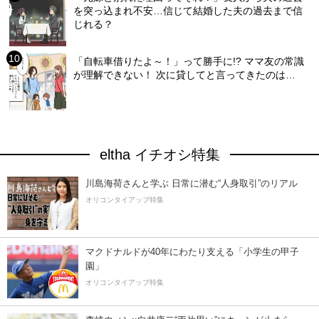
を突っ込まれ不安…信じて結婚した夫の過去まで信
じれる？
「自転車借りたよ～！」って勝手に!? ママ友の常識
が理解できない！ 次に貸してと言ってきたのは…
eltha イチオシ特集
川島海荷さんと学ぶ 日常に潜む“人身取引”のリアル
オリコンタイアップ特集
マクドナルドが40年にわたり支える「小学生の甲子
園」
オリコンタイアップ特集