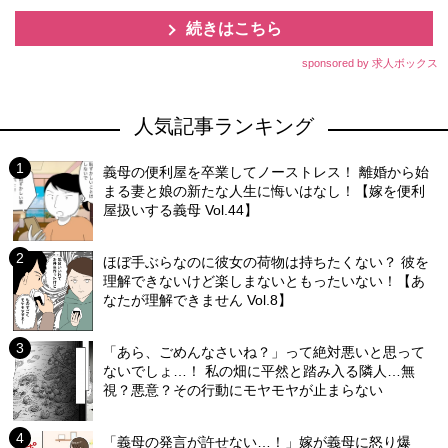
続きはこちら
sponsored by 求人ボックス
人気記事ランキング
義母の便利屋を卒業してノーストレス！ 離婚から始
まる妻と娘の新たな人生に悔いはなし！【嫁を便利
屋扱いする義母 Vol.44】
ほぼ手ぶらなのに彼女の荷物は持ちたくない？ 彼を
理解できないけど楽しまないともったいない！【あ
なたが理解できません Vol.8】
「あら、ごめんなさいね？」って絶対悪いと思って
ないでしょ…！ 私の畑に平然と踏み入る隣人…無
視？悪意？その行動にモヤモヤが止まらない
「義母の発言が許せない…！」嫁が義母に怒り爆