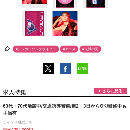
#シンガーソングライター
#アニメ
#鬼滅の刃
さらに見る
求人特集
60代・70代活躍中/交通誘導警備/週2・3日からOK/研修中も
手当有
テイケイ株式会社
日給1万4,000円