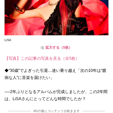
LiSA
拡大する（5枚）
【写真】この記事の写真を見る（全5枚）
◆“30歳”でよぎった引退…迷い乗り越え「次の10年は“臆
病な人”に音楽を届けたい」
──2年ぶりとなるアルバムが完成しましたが、この2年間
は、LiSAさんにとってどんな時間でしたか？
ADの後にコンテンツが続きます