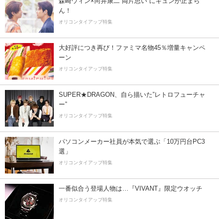
森崎ウィン×向井康二“両片思い”にキュンが止まら
ん！
オリコンタイアップ特集
大好評につき再び！ファミマ名物45％増量キャンペ
ーン
オリコンタイアップ特集
SUPER★DRAGON、自ら描いた”レトロフューチャ
ー”
オリコンタイアップ特集
パソコンメーカー社員が本気で選ぶ「10万円台PC3
選」
オリコンタイアップ特集
一番似合う登場人物は…『VIVANT』限定ウオッチ
オリコンタイアップ特集