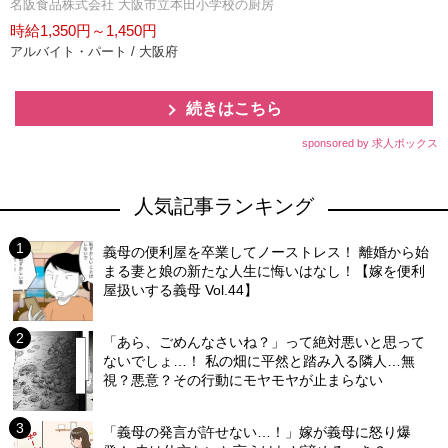
名阪食品株式会社 大阪市立本田小学校の厨房
時給1,350円～1,450円
アルバイト・パート / 大阪府
続きはこちら
sponsored by 求人ボックス
人気記事ランキング
義母の便利屋を卒業してノーストレス！ 離婚から始
まる妻と娘の新たな人生に悔いはなし！【嫁を便利
屋扱いする義母 Vol.44】
「あら、ごめんなさいね？」って絶対悪いと思って
ないでしょ…！ 私の畑に平然と踏み入る隣人…無
視？悪意？その行動にモヤモヤが止まらない
「義母の発言が許せない…！」嫁が義母に怒り爆