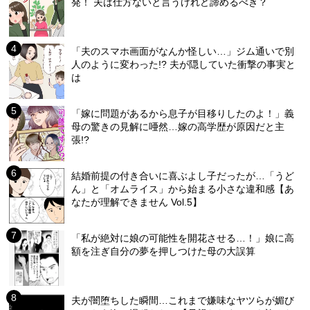
発！ 夫は仕方ないと言うけれど諦めるべき？
「夫のスマホ画面がなんか怪しい…」ジム通いで別
人のように変わった!? 夫が隠していた衝撃の事実と
は
「嫁に問題があるから息子が目移りしたのよ！」義
母の驚きの見解に唖然…嫁の高学歴が原因だと主
張!?
結婚前提の付き合いに喜ぶよし子だったが…「うど
ん」と「オムライス」から始まる小さな違和感【あ
なたが理解できません Vol.5】
「私が絶対に娘の可能性を開花させる…！」娘に高
額を注ぎ自分の夢を押しつけた母の大誤算
夫が闇堕ちした瞬間…これまで嫌味なヤツらが媚び