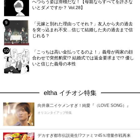
へつらう姿は滑稽だな！【母親ならすべてを許さな
いとダメですか？ Vol.28】
「元嫁と別れた理由ってそれ？」友人から夫の過去
を突っ込まれ不安…信じて結婚した夫の過去まで信
じれる？
「こっちは高い金払ってるのよ！」義母が両家の顔
合わせで突然豹変!? 結婚式では返金要求まで!? 優し
いと信じた義母の本性
eltha イチオシ特集
向井康二イケメンすぎ！純愛『（LOVE SONG）』
オリコンタイアップ特集
デカすぎ都市伝説発生!?ファミマ45％増量作戦再来