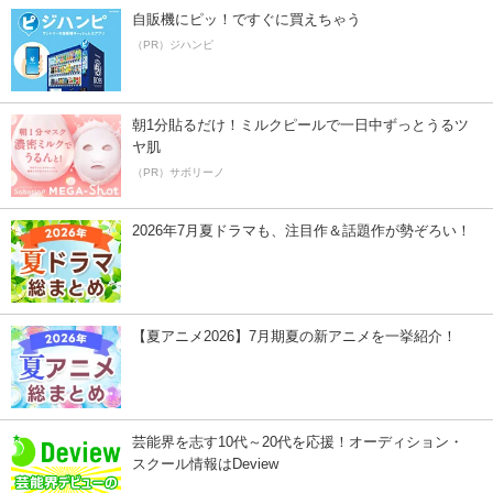
自販機にピッ！ですぐに買えちゃう
（PR）ジハンピ
朝1分貼るだけ！ミルクピールで一日中ずっとうるツ
ヤ肌
（PR）サボリーノ
2026年7月夏ドラマも、注目作＆話題作が勢ぞろい！
【夏アニメ2026】7月期夏の新アニメを一挙紹介！
芸能界を志す10代～20代を応援！オーディション・
スクール情報はDeview