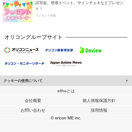
試写会、登壇イベント、サインチェキなどプレゼン
ト！
プレゼント特集
オリコングループサイト
クッキーの使用について
このサイトでは Cookie を使用して、ユーザーに合わせたコンテンツや広告の
elthaとは
表示、ソーシャル メディア機能の提供、広告の表示回数やクリック数の測定を
会社概要
個人情報保護方針
行っています。
また、ユーザーによるサイトの利用状況についても情報を収集し、ソーシャル
お問い合わせ
採用情報
メディアや広告配信、データ解析の各パートナーに提供しています。
各パートナーは、この情報とユーザーが各パートナーに提供した他の情報や、
© oricon ME inc.
ユーザーが各パートナーのサービスを使用したときに収集した他の情報を組み
合わせて使用することがあります。