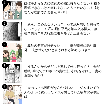
ほぼ手ぶらなのに彼女の荷物は持ちたくない？ 彼を
理解できないけど楽しまないともったいない！【あ
なたが理解できません Vol.8】
「あら、ごめんなさいね？」って絶対悪いと思って
ないでしょ…！ 私の畑に平然と踏み入る隣人…無
視？悪意？その行動にモヤモヤが止まらない
「義母の発言が許せない…！」嫁が義母に怒り爆
発！ 夫は仕方ないと言うけれど諦めるべき？
「うるさいから子どもを連れて外に行って？」夫が
睡眠3時間でボロボロの妻に追い打ちをかける…妻の
反撃なるか？
「夫のスマホ画面がなんか怪しい…」ジム通いで別
人のように変わった!? 夫が隠していた衝撃の事実と
は