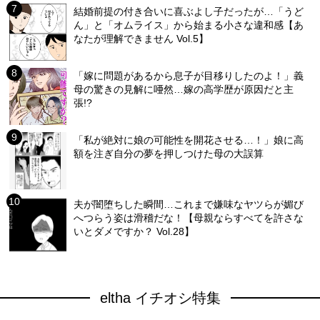
結婚前提の付き合いに喜ぶよし子だったが…「うど
ん」と「オムライス」から始まる小さな違和感【あ
なたが理解できません Vol.5】
「嫁に問題があるから息子が目移りしたのよ！」義
母の驚きの見解に唖然…嫁の高学歴が原因だと主
張!?
「私が絶対に娘の可能性を開花させる…！」娘に高
額を注ぎ自分の夢を押しつけた母の大誤算
夫が闇堕ちした瞬間…これまで嫌味なヤツらが媚び
へつらう姿は滑稽だな！【母親ならすべてを許さな
いとダメですか？ Vol.28】
eltha イチオシ特集