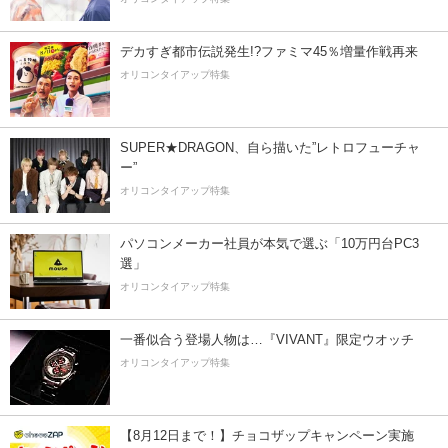
デカすぎ都市伝説発生!?ファミマ45％増量作戦再来
オリコンタイアップ特集
SUPER★DRAGON、自ら描いた”レトロフューチャ
ー”
オリコンタイアップ特集
パソコンメーカー社員が本気で選ぶ「10万円台PC3
選」
オリコンタイアップ特集
一番似合う登場人物は…『VIVANT』限定ウオッチ
オリコンタイアップ特集
【8月12日まで！】チョコザップキャンペーン実施