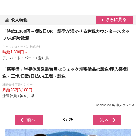
さらに見る
求人特集
「時給1,300円～/週2日OK」語学が活かせる免税カウンタースタッ
フ/未経験歓迎
キャッシュジャパン株式会社
時給1,300円～
アルバイト・パート / 愛知県
「寮完備」半導体製造装置用セラミック精密備品の製造/即入寮/製
造・工場/日勤/日払い/工場・製造
株式会社京栄センター
月給25万3,100円
派遣社員 / 神奈川県
sponsored by 求人ボックス
3 / 25
前へ
次へ