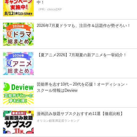
中！
（PR）chocoZAP
2026年7月夏ドラマも、注目作＆話題作が勢ぞろい！
【夏アニメ2026】7月期夏の新アニメを一挙紹介！
芸能界を志す10代～20代を応援！オーディション・
スクール情報はDeview
漫画読み放題サブスクおすすめ11選【徹底比較】
オリコン顧客満足度ランキング