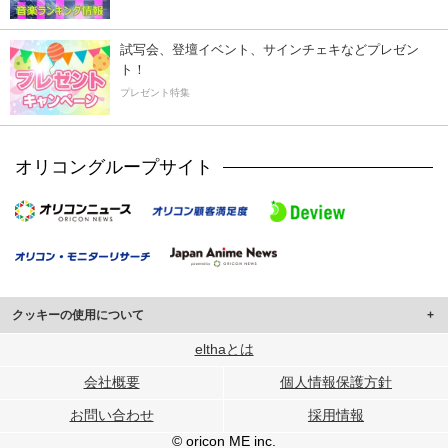
試写会、登壇イベント、サインチェキなどプレゼン
ト！
プレゼント特集
オリコングループサイト
クッキーの使用について
このサイトでは Cookie を使用して、ユーザーに合わせたコンテンツや広告の
elthaとは
表示、ソーシャル メディア機能の提供、広告の表示回数やクリック数の測定を
会社概要
個人情報保護方針
行っています。
また、ユーザーによるサイトの利用状況についても情報を収集し、ソーシャル
お問い合わせ
採用情報
メディアや広告配信、データ解析の各パートナーに提供しています。
各パートナーは、この情報とユーザーが各パートナーに提供した他の情報や、
© oricon ME inc.