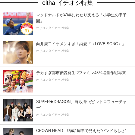
eltha イチオシ特集
マクドナルドが40年にわたり支える「小学生の甲子
園」
オリコンタイアップ特集
向井康二イケメンすぎ！純愛『（LOVE SONG）』
オリコンタイアップ特集
デカすぎ都市伝説発生!?ファミマ45％増量作戦再来
オリコンタイアップ特集
SUPER★DRAGON、自ら描いた”レトロフューチャ
ー”
オリコンタイアップ特集
CROWN HEAD、結成1周年で見えた”バンドらしさ”