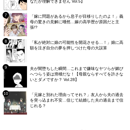
なたが理解できません Vol.5】
「嫁に問題があるから息子が目移りしたのよ！」義
母の驚きの見解に唖然…嫁の高学歴が原因だと主
張!?
「私が絶対に娘の可能性を開花させる…！」娘に高
額を注ぎ自分の夢を押しつけた母の大誤算
夫が闇堕ちした瞬間…これまで嫌味なヤツらが媚び
へつらう姿は滑稽だな！【母親ならすべてを許さな
いとダメですか？ Vol.28】
「元嫁と別れた理由ってそれ？」友人から夫の過去
を突っ込まれ不安…信じて結婚した夫の過去まで信
じれる？