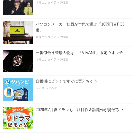
オリコンタイアップ特集
パソコンメーカー社員が本気で選ぶ「10万円台PC3
選」
オリコンタイアップ特集
一番似合う登場人物は…『VIVANT』限定ウオッチ
オリコンタイアップ特集
自販機にピッ！ですぐに買えちゃう
（PR）ジハンピ
2026年7月夏ドラマも、注目作＆話題作が勢ぞろい！