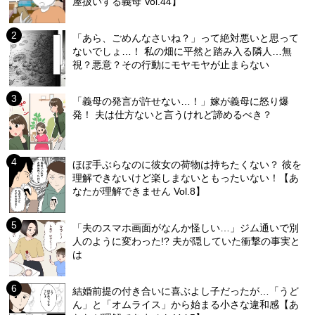
屋扱いする義母 Vol.44】
「あら、ごめんなさいね？」って絶対悪いと思って
ないでしょ…！ 私の畑に平然と踏み入る隣人…無
視？悪意？その行動にモヤモヤが止まらない
「義母の発言が許せない…！」嫁が義母に怒り爆
発！ 夫は仕方ないと言うけれど諦めるべき？
ほぼ手ぶらなのに彼女の荷物は持ちたくない？ 彼を
理解できないけど楽しまないともったいない！【あ
なたが理解できません Vol.8】
「夫のスマホ画面がなんか怪しい…」ジム通いで別
人のように変わった!? 夫が隠していた衝撃の事実と
は
結婚前提の付き合いに喜ぶよし子だったが…「うど
ん」と「オムライス」から始まる小さな違和感【あ