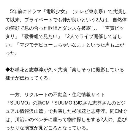
5年前にドラマ『電影少女』（テレビ東京系）で共演し
て以来、プライベートでも仲が良いという2人は、自然体
の笑顔で息の合った歌唱とダンスを披露し、「声質ピッ
タリ」「歌番組で見たい」「2人でライブ開催してほし
い」「マジでデビューしちゃいなよ」といった声も上が
った。
◆杉咲花と志尊淳が久々共演「楽しそうに撮影している
様子が伝わってくる」
一方、リクルートの不動産・住宅情報サイト
『SUUMO』の新CM「SUUMO 杉咲さん志尊さんのビジ
ュアル情報沢山篇」で共演した杉咲花と志尊淳。同CMで
は、川沿いのベンチに座って物件探しをする2人の、息ぴ
ったりな演技が見どころとなっている。