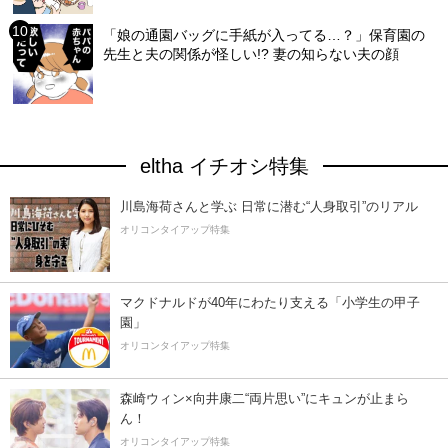
「娘の通園バッグに手紙が入ってる…？」保育園の
先生と夫の関係が怪しい!? 妻の知らない夫の顔
eltha イチオシ特集
川島海荷さんと学ぶ 日常に潜む“人身取引”のリアル
オリコンタイアップ特集
マクドナルドが40年にわたり支える「小学生の甲子
園」
オリコンタイアップ特集
森崎ウィン×向井康二“両片思い”にキュンが止まら
ん！
オリコンタイアップ特集