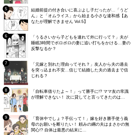
結婚前提の付き合いに喜ぶよし子だったが…「うど
ん」と「オムライス」から始まる小さな違和感【あ
なたが理解できません Vol.5】
「うるさいから子どもを連れて外に行って？」夫が
睡眠3時間でボロボロの妻に追い打ちをかける…妻の
反撃なるか？
「元嫁と別れた理由ってそれ？」友人から夫の過去
を突っ込まれ不安…信じて結婚した夫の過去まで信
じれる？
「自転車借りたよ～！」って勝手に!? ママ友の常識
が理解できない！ 次に貸してと言ってきたのは…
「育休中でしょ？手伝って！」嫁を好き勝手使う義
母のお願いを断りたい！ 頼みの綱の夫はまさかの無
関心!? 自体は最悪の結末に…