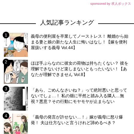
sponsored by 求人ボックス
人気記事ランキング
義母の便利屋を卒業してノーストレス！ 離婚から始
まる妻と娘の新たな人生に悔いはなし！【嫁を便利
屋扱いする義母 Vol.44】
ほぼ手ぶらなのに彼女の荷物は持ちたくない？ 彼を
理解できないけど楽しまないともったいない！【あ
なたが理解できません Vol.8】
「あら、ごめんなさいね？」って絶対悪いと思って
ないでしょ…！ 私の畑に平然と踏み入る隣人…無
視？悪意？その行動にモヤモヤが止まらない
「義母の発言が許せない…！」嫁が義母に怒り爆
発！ 夫は仕方ないと言うけれど諦めるべき？