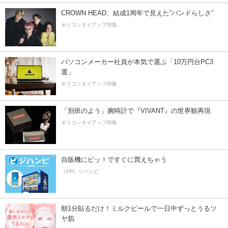
CROWN HEAD、結成1周年で見えた”バンドらしさ”
オリコンタイアップ特集
パソコンメーカー社員が本気で選ぶ「10万円台PC3
選」
オリコンタイアップ特集
「別班のよう」腕時計で『VIVANT』の世界観再現
オリコンタイアップ特集
自販機にピッ！ですぐに買えちゃう
（PR）ジハンピ
朝1分貼るだけ！ミルクピールで一日中ずっとうるツ
ヤ肌