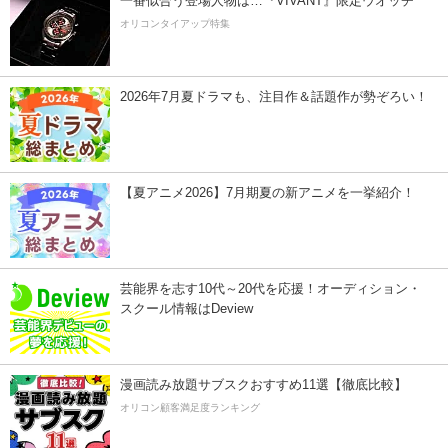
一番似合う登場人物は…『VIVANT』限定ウオッチ
オリコンタイアップ特集
2026年7月夏ドラマも、注目作＆話題作が勢ぞろい！
【夏アニメ2026】7月期夏の新アニメを一挙紹介！
芸能界を志す10代～20代を応援！オーディション・
スクール情報はDeview
漫画読み放題サブスクおすすめ11選【徹底比較】
オリコン顧客満足度ランキング