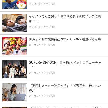
オリコンタイアップ特集
イケメンてんこ盛り！尊すぎる男子の純情ラブに胸
キュン
オリコンタイアップ特集
デカすぎ都市伝説発生!?ファミマ45％増量作戦再来
オリコンタイアップ特集
SUPER★DRAGON、自ら描いた”レトロフューチャ
ー”
オリコンタイアップ特集
【驚愕】メーカー社員が推す「10万円台」神コスパ
PC
オリコンタイアップ特集