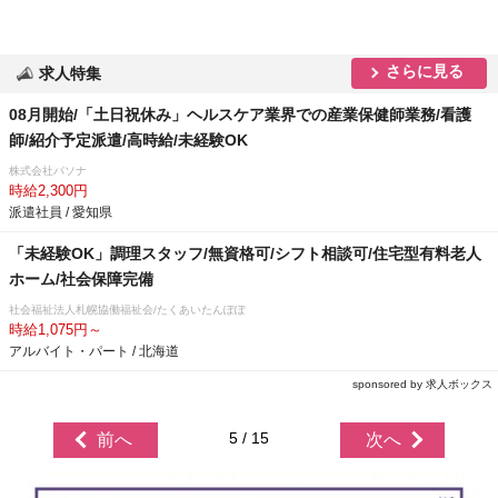
さらに見る
求人特集
08月開始/「土日祝休み」ヘルスケア業界での産業保健師業務/看護
師/紹介予定派遣/高時給/未経験OK
株式会社パソナ
時給2,300円
派遣社員 / 愛知県
「未経験OK」調理スタッフ/無資格可/シフト相談可/住宅型有料老人
ホーム/社会保障完備
社会福祉法人札幌協働福祉会/たくあいたんぽぽ
時給1,075円～
アルバイト・パート / 北海道
sponsored by 求人ボックス
5 / 15
前へ
次へ