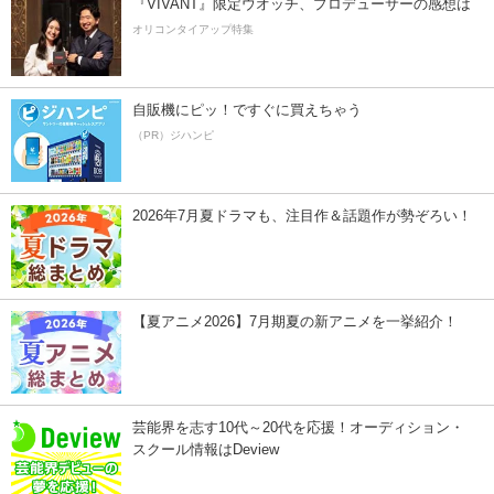
『VIVANT』限定ウオッチ、プロデューサーの感想は
オリコンタイアップ特集
自販機にピッ！ですぐに買えちゃう
（PR）ジハンピ
2026年7月夏ドラマも、注目作＆話題作が勢ぞろい！
【夏アニメ2026】7月期夏の新アニメを一挙紹介！
芸能界を志す10代～20代を応援！オーディション・
スクール情報はDeview