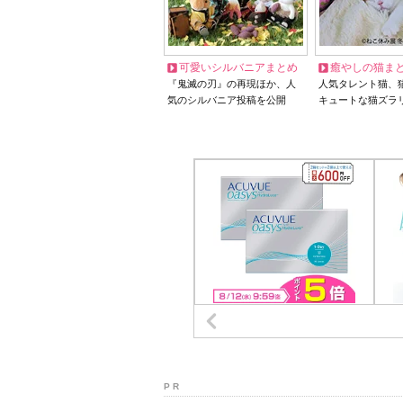
可愛いシルバニアまとめ
癒やしの猫ま
『鬼滅の刃』の再現ほか、人
人気タレント猫、
気のシルバニア投稿を公開
キュートな猫ズラ
P R