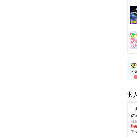
求
「
の
社
時給
アル