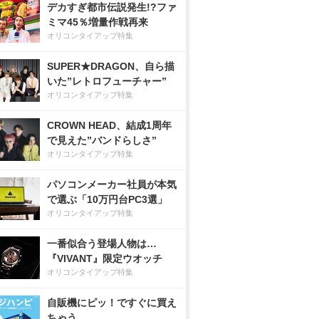
デカすぎ都市伝説発生!?ファ
ミマ45％増量作戦再来
オリコンタイアップ特集
SUPER★DRAGON、自ら描
いた”レトロフューチャー”
オリコンタイアップ特集
CROWN HEAD、結成1周年
で見えた”バンドらしさ”
オリコンタイアップ特集
パソコンメーカー社員が本気
で選ぶ「10万円台PC3選」
オリコンタイアップ特集
一番似合う登場人物は…
『VIVANT』限定ウオッチ
オリコンタイアップ特集
自販機にピッ！ですぐに買え
ちゃう