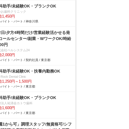
科助手/未経験OK・ブランクOK
つお歯科クリニック
1,450円
バイト・パート / 神奈川県
2日/夕方4時間だけ/営業経験活かせる発
コールセンター/副業・WワークOK/時給
00円
式会社ベルシステム24
2,000円
バイト・パート / 契約社員 / 東京都
科助手/未経験OK・扶養内勤務OK
t Rock Dental Clinic
1,250円～1,500円
バイト・パート / 東京都
科助手/未経験OK・ブランクOK
療法人祐清会カトウ歯科
1,600円
バイト・パート / 東京都
週1から可」調理スタッフ/無資格可/シフ