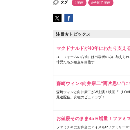
タグ
#漫画
#子育て漫画
注目★トピックス
マクドナルドが40年にわたり支え
ユニフォームの右袖には出場者のみに与えられ
球児たちが頂点を目指す
森崎ウィン×向井康二“両片思い”
森崎ウィンと向井康二がW主演！映画『（LOVE S
最速配信。究極のピュアラブ！
お値段そのまま45％増量！ファミ
ファミチキにお弁当にアイスも!?ファミリーマ