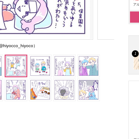
アル
hiyocco_hiyoco）