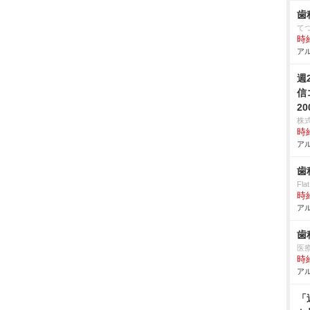
歯
て
時給
アル
週
信
20
株
時給
アル
歯
Fla
時給
アル
歯
医
時給
アル
「