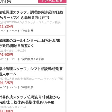
人特集
さらに見る
福祉調理スタッフ」調理師免許必須/日勤
み/サービス付き高齢者向け住宅
式会社SOYOKAZE/クラシック・コミュニティ横浜
1,225円
バイト・パート / 神奈川県
済端末のコールセンター/土日祝休み/未
験歓迎/開始日調整OK
式会社ベルシステム24
1,600円
バイト・パート / 契約社員 / 東京都
福祉調理スタッフ」シフト相談可/特別養
老人ホーム
会福祉法人絆会/特別養護老人ホーム リアメゾン戸塚
1,225円
バイト・パート / 神奈川県
計書作成スタッフ/在宅あり/未経験から
時給/土日祝休み/長期休暇あり/事務
式会社ベルシステム24
1,600円