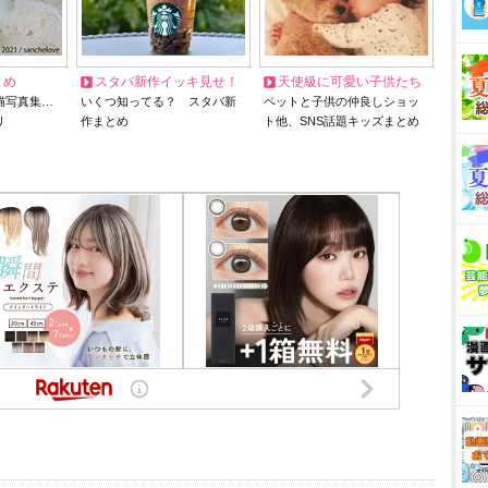
とめ
スタバ新作イッキ見せ！
天使級に可愛い子供たち
猫写真集…
いくつ知ってる？ スタバ新
ペットと子供の仲良しショッ
リ
作まとめ
ト他、SNS話題キッズまとめ