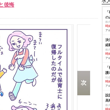
求
と後悔
「
の
株
時給
アル
決
経
株
時給
アル
「
護
社
時給
アル
設
高
株
時給