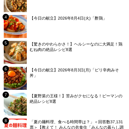
【今日の献立】2026年8月4日(火)「酢鶏」
【驚きのやわらかさ！】ヘルシーなのに大満足！鶏
むね肉の絶品レシピ8選
【今日の献立】2026年8月3日(月)「ピリ辛肉みそ
丼」
【夏野菜の王様！】苦みがクセになる！ピーマンの
絶品レシピ8選
「夏の麺料理、食べる時間帯は？」＜回答数37,131
票＞【教えて！ みんなの衣食住「みんなの暮らし調