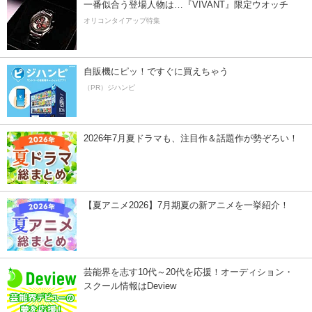
一番似合う登場人物は…『VIVANT』限定ウオッチ
オリコンタイアップ特集
自販機にピッ！ですぐに買えちゃう
（PR）ジハンピ
2026年7月夏ドラマも、注目作＆話題作が勢ぞろい！
【夏アニメ2026】7月期夏の新アニメを一挙紹介！
芸能界を志す10代～20代を応援！オーディション・
スクール情報はDeview