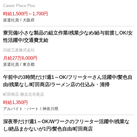
Career Place Plus
時給1,500円～1,700円
派遣社員 / 大阪府
寮完備/小さな製品の組立作業/残業少なめ/給与前渡しOK/女
性活躍中/交通費支給
日総工産株式会社
月給27万6,000円
派遣社員 / 東京都
午前中の3時間だけ!週1～OK/フリーターさん活躍中/髪色自
由/残業なし/町田商店/ラーメン店の仕込み・清掃
町田商店 横浜北寺尾店
時給1,350円
アルバイト・パート / 神奈川県
深夜帯だけ!週1～OK/Wワークのフリーター活躍中/残業な
し/絶品まかないが1円/髪色自由/町田商店