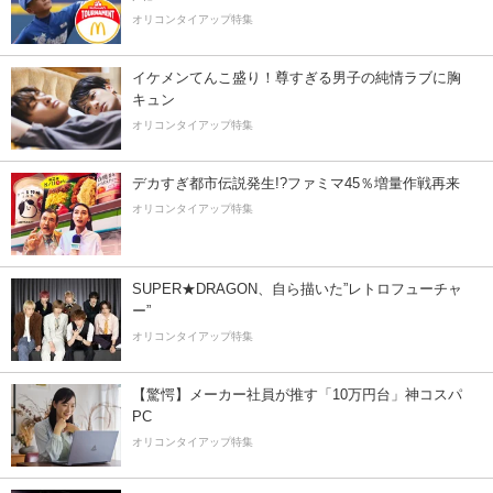
オリコンタイアップ特集
イケメンてんこ盛り！尊すぎる男子の純情ラブに胸
キュン
オリコンタイアップ特集
デカすぎ都市伝説発生!?ファミマ45％増量作戦再来
オリコンタイアップ特集
SUPER★DRAGON、自ら描いた”レトロフューチャ
ー”
オリコンタイアップ特集
【驚愕】メーカー社員が推す「10万円台」神コスパ
PC
オリコンタイアップ特集