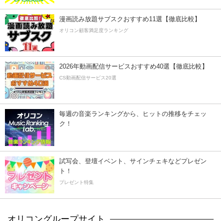
漫画読み放題サブスクおすすめ11選【徹底比較】
オリコン顧客満足度ランキング
2026年動画配信サービスおすすめ40選【徹底比較】
CS動画配信サービス20選
毎週の音楽ランキングから、ヒットの推移をチェッ
ク！
試写会、登壇イベント、サインチェキなどプレゼン
ト！
プレゼント特集
オリコングループサイト