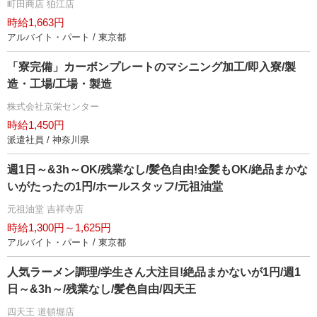
町田商店 狛江店
時給1,663円
アルバイト・パート / 東京都
「寮完備」カーボンプレートのマシニング加工/即入寮/製
造・工場/工場・製造
株式会社京栄センター
時給1,450円
派遣社員 / 神奈川県
週1日～&3h～OK/残業なし/髪色自由!金髪もOK/絶品まかな
いがたったの1円/ホールスタッフ/元祖油堂
元祖油堂 吉祥寺店
時給1,300円～1,625円
アルバイト・パート / 東京都
人気ラーメン調理/学生さん大注目!絶品まかないが1円/週1
日～&3h～/残業なし/髪色自由/四天王
四天王 道頓堀店