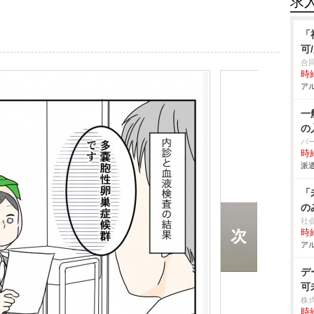
求
「
可
合
時給
アル
一
の
パ
時給
派遣
「
の
社
時給
アル
デ
可
株
時給