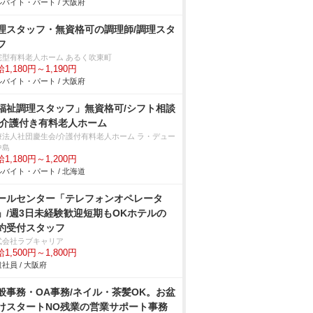
バイト・パート / 大阪府
理スタッフ・無資格可の調理師/調理スタ
フ
宅型有料老人ホーム あるく吹東町
1,180円～1,190円
バイト・パート / 大阪府
福祉調理スタッフ」無資格可/シフト相談
/介護付き有料老人ホーム
療法人社団慶生会/介護付有料老人ホーム ラ・デュー
中島
1,180円～1,200円
バイト・パート / 北海道
ールセンター「テレフォンオペレータ
」/週3日未経験歓迎短期もOKホテルの
約受付スタッフ
式会社ラブキャリア
1,500円～1,800円
社員 / 大阪府
般事務・OA事務/ネイル・茶髪OK。お盆
けスタートNO残業の営業サポート事務