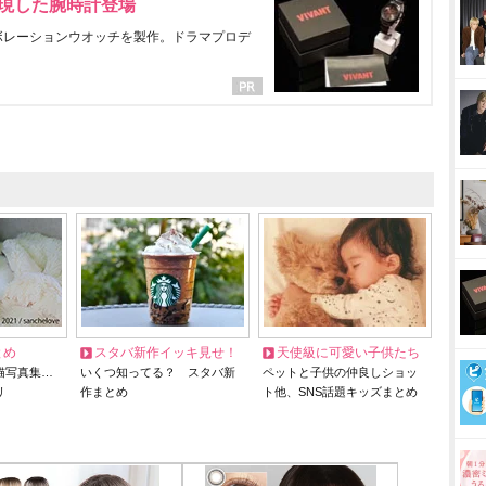
表現した腕時計登場
ラボレーションウオッチを製作。ドラマプロデ
とめ
スタバ新作イッキ見せ！
天使級に可愛い子供たち
猫写真集…
いくつ知ってる？ スタバ新
ペットと子供の仲良しショッ
リ
作まとめ
ト他、SNS話題キッズまとめ