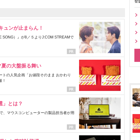
登
にキュンが止まらん！
ONG）』が8／５よりJ:COM STREAMで
マ夏の大盤振る舞い
ートの人気企画「お値段そのまま おかわり
催！
選」とは？
で、マウスコンピューターの製品担当者が用