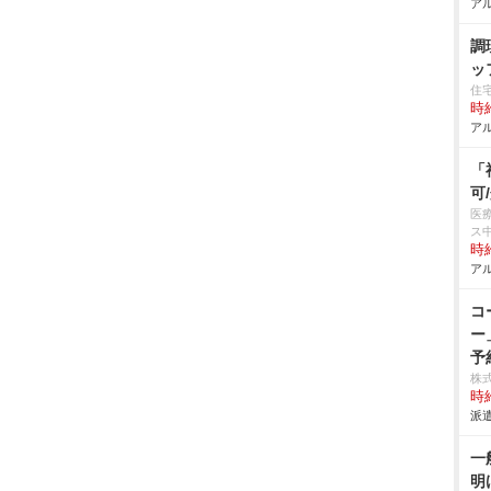
アル
調
ッ
住
時給
アル
「
可
医
ス
時給
アル
コ
ー
予
株
時給
派遣
一
明