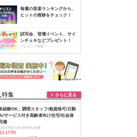
毎週の音楽ランキングから、
ヒットの推移をチェック！
試写会、登壇イベント、サイ
ンチェキなどプレゼント！
プレゼント特集
人特集
さらに見る
未経験OK」調理スタッフ/無資格可/日勤
み/サービス付き高齢者向け住宅/社会保
完備
会社BISCUSS/HIBISU貝塚
1,177円