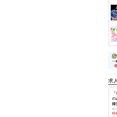
求
「
の
障
株式
時給