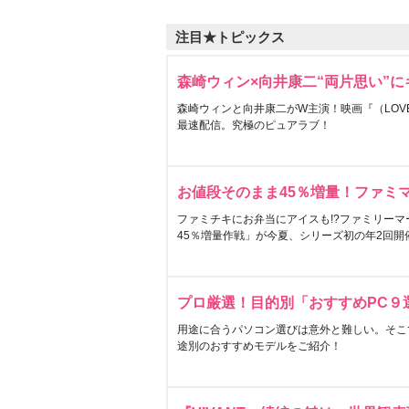
注目★トピックス
森崎ウィン×向井康二“両片思い”
森崎ウィンと向井康二がW主演！映画『（LOVE S
最速配信。究極のピュアラブ！
お値段そのまま45％増量！ファミ
ファミチキにお弁当にアイスも!?ファミリーマ
45％増量作戦」が今夏、シリーズ初の年2回開
プロ厳選！目的別「おすすめPC９
用途に合うパソコン選びは意外と難しい。そこ
途別のおすすめモデルをご紹介！