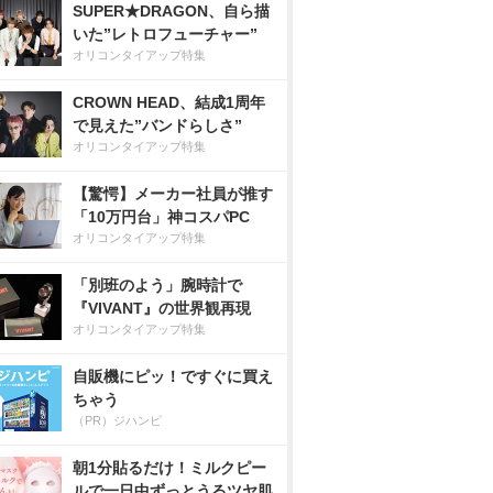
SUPER★DRAGON、自ら描
いた”レトロフューチャー”
オリコンタイアップ特集
CROWN HEAD、結成1周年
で見えた”バンドらしさ”
オリコンタイアップ特集
【驚愕】メーカー社員が推す
「10万円台」神コスパPC
オリコンタイアップ特集
「別班のよう」腕時計で
『VIVANT』の世界観再現
オリコンタイアップ特集
自販機にピッ！ですぐに買え
ちゃう
（PR）ジハンピ
朝1分貼るだけ！ミルクピー
ルで一日中ずっとうるツヤ肌