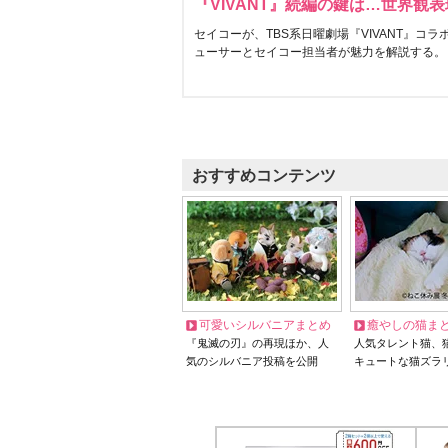
『VIVANT』続編の鍵は…世界観
セイコーが、TBS系日曜劇場『VIVANT』コ
ューサーとセイコー担当者が魅力を解説する。
おすすめコンテンツ
可愛いシルバニアまとめ
癒やしの猫ま
『鬼滅の刃』の再現ほか、人
人気タレント猫、
気のシルバニア投稿を公開
キュートな猫ズラ