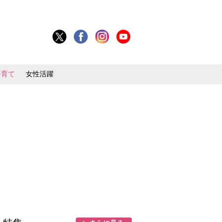
子育て
女性活躍