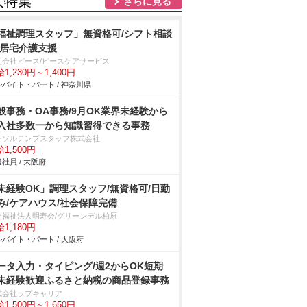
人特集
さらに見る
福祉調理スタッフ」無資格可/シフト相談
/居宅介護支援
同会社ピース/ピースケアサービス
1,230円～1,400円
バイト・パート / 神奈川県
般事務・OA事務/9月OK業界未経験から
入社多数一から知識習得できる事務
ーソルテンプスタッフ株式会社
1,500円
社員 / 大阪府
未経験OK」調理スタッフ/無資格可/日勤
み/ケアハウス/社会保障完備
会福祉法人明寿会/グリーンデル柏原
1,180円
バイト・パート / 大阪府
ータ入力・タイピング/週2からOK短期
未経験歓迎ふるさと納税の商品登録事務
式会社ラブキャリア
1,500円～1,650円