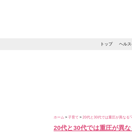
トップ
ヘルス
メイク・コスメ・スキ
ホーム
>
子育て
>
20代と30代では重圧が異な
20代と30代では重圧が異