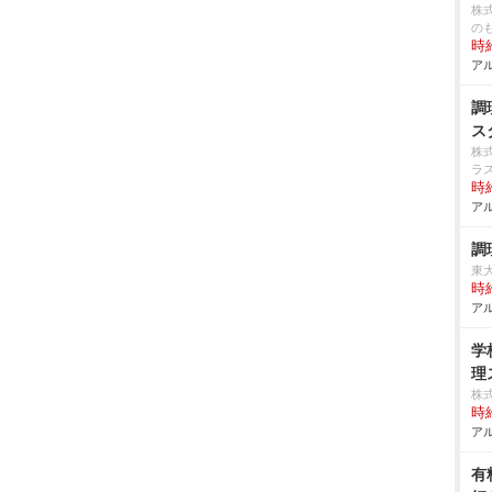
株
の
時給
アル
調
ス
株
ラ
時給
アル
調
東
時給
アル
学
理
株
時給
アル
有