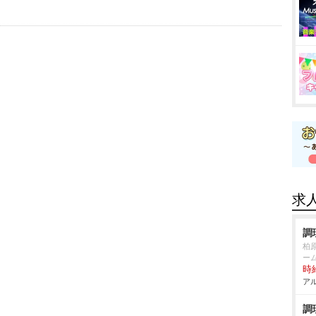
求
調
柏
ー
時給
アル
調