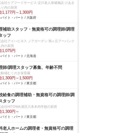
式会社ケアフードサービス 淀川老人保健施設 けあき
もり内の厨房
1,177円～1,300円
バイト・パート / 大阪府
理補助スタッフ・無資格可の調理師/調理
タッフ
式会社アイハピネス ノアガーデン 旭ヶ丘アーバンク
ス内の厨房
1,075円
バイト・パート / 北海道
理師/調理スタッフ募集、年齢不問
大駒場むくのき保育園
1,300円～1,500円
バイト・パート / 東京都
校給食の調理補助・無資格可の調理師/調
スタッフ
式会社HITOWA 港区六本木内学校の厨房
1,300円～
バイト・パート / 東京都
料老人ホームの調理者・無資格可の調理