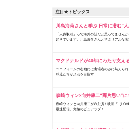
注目★トピックス
川島海荷さんと学ぶ 日常に潜む“人
「人身取引」って海外の話だと思ってませんか
起きています。川島海荷さんと学ぶリアルな実
マクドナルドが40年にわたり支え
ユニフォームの右袖には出場者のみに与えられ
球児たちが頂点を目指す
森崎ウィン×向井康二“両片思い”
森崎ウィンと向井康二がW主演！映画『（LOVE S
最速配信。究極のピュアラブ！