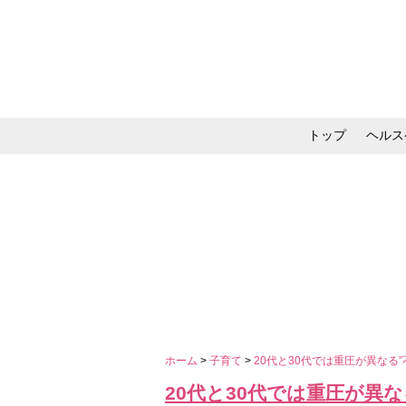
トップ
ヘルス
メイク・コスメ・スキ
ホーム
>
子育て
>
20代と30代では重圧が異な
20代と30代では重圧が異