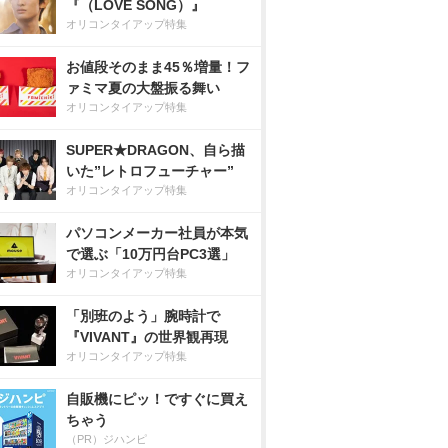
『（LOVE SONG）』
オリコンタイアップ特集
お値段そのまま45％増量！フ
ァミマ夏の大盤振る舞い
オリコンタイアップ特集
SUPER★DRAGON、自ら描
いた”レトロフューチャー”
オリコンタイアップ特集
パソコンメーカー社員が本気
で選ぶ「10万円台PC3選」
オリコンタイアップ特集
「別班のよう」腕時計で
『VIVANT』の世界観再現
オリコンタイアップ特集
自販機にピッ！ですぐに買え
ちゃう
（PR）ジハンピ