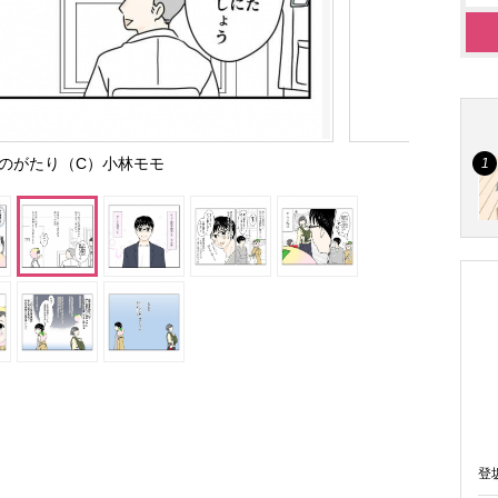
のがたり（C）小林モモ
登