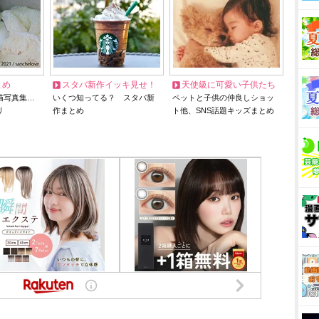
とめ
スタバ新作イッキ見せ！
天使級に可愛い子供たち
猫写真集…
いくつ知ってる？ スタバ新
ペットと子供の仲良しショッ
リ
作まとめ
ト他、SNS話題キッズまとめ