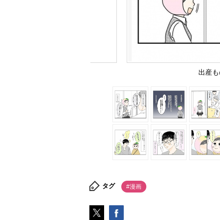
出産も
タグ
#漫画