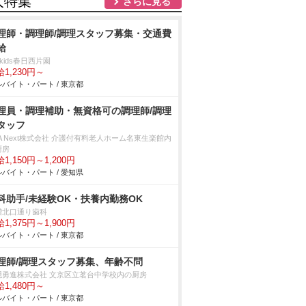
人特集
さらに見る
理師・調理師/調理スタッフ募集・交通費
給
n kids春日西片園
1,230円～
バイト・パート / 東京都
理員・調理補助・無資格可の調理師/調理
タッフ
A Next株式会社 介護付有料老人ホーム名東生楽館内
厨房
1,150円～1,200円
バイト・パート / 愛知県
科助手/未経験OK・扶養内勤務OK
増北口通り歯科
1,375円～1,900円
バイト・パート / 東京都
理師/調理スタッフ募集、年齢不問
隠勇進株式会社 文京区立茗台中学校内の厨房
1,480円～
バイト・パート / 東京都