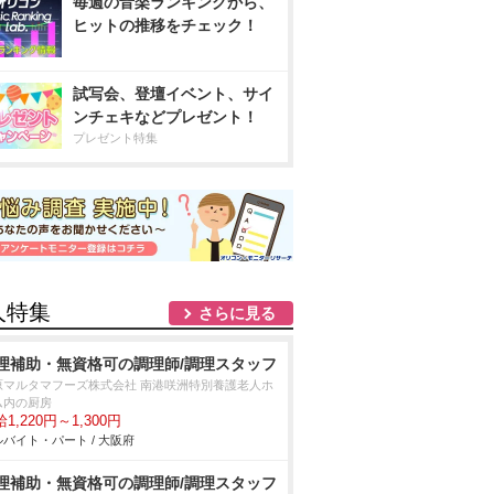
毎週の音楽ランキングから、
ヒットの推移をチェック！
試写会、登壇イベント、サイ
ンチェキなどプレゼント！
プレゼント特集
人特集
さらに見る
理補助・無資格可の調理師/調理スタッフ
原マルタマフーズ株式会社 南港咲洲特別養護老人ホ
ム内の厨房
1,220円～1,300円
バイト・パート / 大阪府
理補助・無資格可の調理師/調理スタッフ