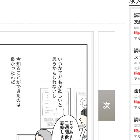
求
調
支
te
時給
アル
調
ス
AC
の
時給
アル
歯
成
時給
アル
調
葉
時給
アル