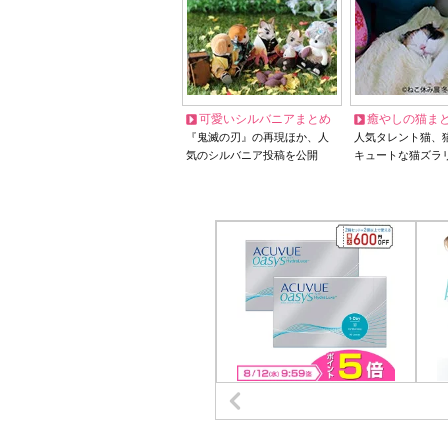
可愛いシルバニアまとめ
癒やしの猫ま
『鬼滅の刃』の再現ほか、人
人気タレント猫、
気のシルバニア投稿を公開
キュートな猫ズラ