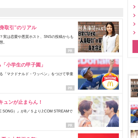
身取引”のリアル
？実は恋愛や悪質ホスト、SNSの投稿からも
態。
る「小学生の甲子園」
る「マクドナルド・ワッペン」をつけて学童
にキュンが止まらん！
ONG）』が8／５よりJ:COM STREAMで