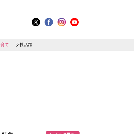
子育て
女性活躍