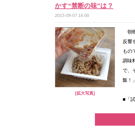
かす“禁断の味”は？
2023-09-07 16:00
朝晩
反響
もの
調味
で、
飯！
[拡大写真]
■「試