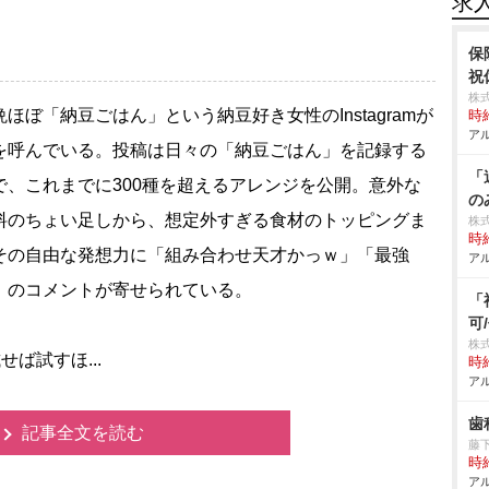
求
保
祝
株
ほぼ「納豆ごはん」という納豆好き女性のInstagramが
時給
アル
を呼んでいる。投稿は日々の「納豆ごはん」を記録する
「
で、これまでに300種を超えるアレンジを公開。意外な
の
料のちょい足しから、想定外すぎる食材のトッピングま
株
時給
その自由な発想力に「組み合わせ天才かっｗ」「最強
アル
」のコメントが寄せられている。
「
可
株
せば試すほ...
時給
アル
歯
記事全文を読む
藤
時給
アル