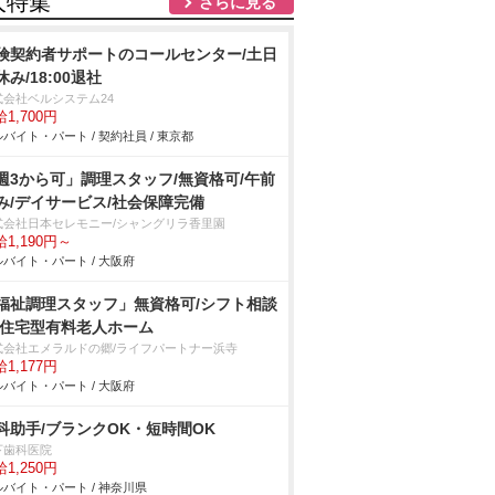
人特集
さらに見る
険契約者サポートのコールセンター/土日
休み/18:00退社
式会社ベルシステム24
1,700円
バイト・パート / 契約社員 / 東京都
週3から可」調理スタッフ/無資格可/午前
み/デイサービス/社会保障完備
式会社日本セレモニー/シャングリラ香里園
1,190円～
バイト・パート / 大阪府
福祉調理スタッフ」無資格可/シフト相談
/住宅型有料老人ホーム
式会社エメラルドの郷/ライフパートナー浜寺
1,177円
バイト・パート / 大阪府
科助手/ブランクOK・短時間OK
下歯科医院
1,250円
バイト・パート / 神奈川県