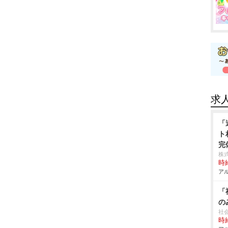
求
「
ト
完
株
時給
アル
「
の
社
時給