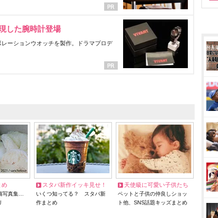
表現した腕時計登場
ラボレーションウオッチを製作。ドラマプロデ
とめ
スタバ新作イッキ見せ！
天使級に可愛い子供たち
猫写真集…
いくつ知ってる？ スタバ新
ペットと子供の仲良しショッ
リ
作まとめ
ト他、SNS話題キッズまとめ