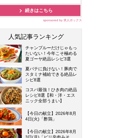
続きはこちら
sponsored by 求人ボックス
人気記事ランキング
チャンプルーだけじゃもっ
たいない！今年こそ極める
夏ゴーヤ絶品レシピ3選
夏バテに負けない！豚肉で
スタミナ補給できる絶品レ
シピ8選
コスパ最強！ひき肉の絶品
レシピ8選【和・洋・エス
ニック全部うまい】
【今日の献立】2026年8月
4日(火)「酢鶏」
【今日の献立】2026年8月
3日(月)「ピリ辛肉みそ