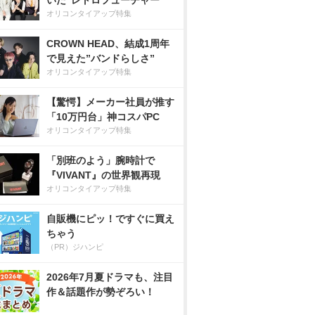
いた”レトロフューチャー”
オリコンタイアップ特集
CROWN HEAD、結成1周年
で見えた”バンドらしさ”
オリコンタイアップ特集
【驚愕】メーカー社員が推す
「10万円台」神コスパPC
オリコンタイアップ特集
「別班のよう」腕時計で
『VIVANT』の世界観再現
オリコンタイアップ特集
自販機にピッ！ですぐに買え
ちゃう
（PR）ジハンピ
2026年7月夏ドラマも、注目
作＆話題作が勢ぞろい！