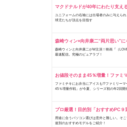
マクドナルドが40年にわたり支え
ユニフォームの右袖には出場者のみに与えられ
球児たちが頂点を目指す
森崎ウィン×向井康二“両片思い”
森崎ウィンと向井康二がW主演！映画『（LOVE S
最速配信。究極のピュアラブ！
お値段そのまま45％増量！ファミ
ファミチキにお弁当にアイスも!?ファミリーマ
45％増量作戦」が今夏、シリーズ初の年2回開
プロ厳選！目的別「おすすめPC９
用途に合うパソコン選びは意外と難しい。そこ
途別のおすすめモデルをご紹介！