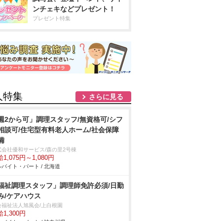
ンチェキなどプレゼント！
プレゼント特集
人特集
さらに見る
週2から可」調理スタッフ/無資格可/シフ
相談可/住宅型有料老人ホーム/社会保障
備
式会社優和サービス/森の里2号棟
1,075円～1,080円
バイト・パート / 北海道
福祉調理スタッフ」調理師免許必須/日勤
み/ケアハウス
会福祉法人旭風会/上白根園
1,300円