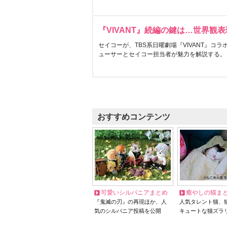
『VIVANT』続編の鍵は…世界観
セイコーが、TBS系日曜劇場『VIVANT』コ
ューサーとセイコー担当者が魅力を解説する。
おすすめコンテンツ
可愛いシルバニアまとめ
癒やしの猫ま
『鬼滅の刃』の再現ほか、人
人気タレント猫、
気のシルバニア投稿を公開
キュートな猫ズラ