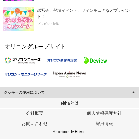
試写会、登壇イベント、サインチェキなどプレゼン
ト！
プレゼント特集
オリコングループサイト
クッキーの使用について
このサイトでは Cookie を使用して、ユーザーに合わせたコンテンツや広告の
elthaとは
表示、ソーシャル メディア機能の提供、広告の表示回数やクリック数の測定を
会社概要
個人情報保護方針
行っています。
また、ユーザーによるサイトの利用状況についても情報を収集し、ソーシャル
お問い合わせ
採用情報
メディアや広告配信、データ解析の各パートナーに提供しています。
各パートナーは、この情報とユーザーが各パートナーに提供した他の情報や、
© oricon ME inc.
ユーザーが各パートナーのサービスを使用したときに収集した他の情報を組み