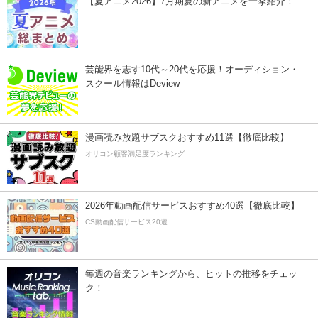
【夏アニメ2026】7月期夏の新アニメを一挙紹介！
芸能界を志す10代～20代を応援！オーディション・
スクール情報はDeview
漫画読み放題サブスクおすすめ11選【徹底比較】
オリコン顧客満足度ランキング
2026年動画配信サービスおすすめ40選【徹底比較】
CS動画配信サービス20選
毎週の音楽ランキングから、ヒットの推移をチェッ
ク！