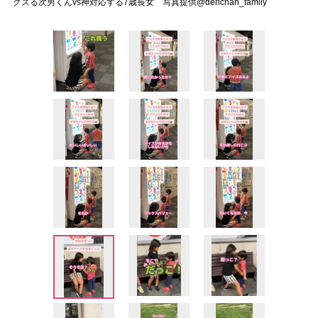
グズる次男くんvs神対応する7歳長女 写真提供@denchan_family