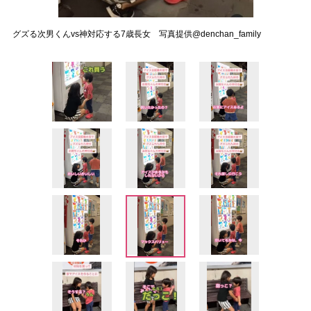
グズる次男くんvs神対応する7歳長女 写真提供@denchan_family