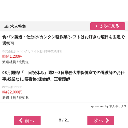
さらに見る
求人特集
食パン製造・仕分け/カンタン軽作業/シフトはお好きな曜日を固定で
選択可
株式会社ジャパンクリエイト北日本事業統括部
時給1,200円
派遣社員 / 北海道
08月開始/「土日祝休み」週2～3日勤務大学保健室での看護師のお仕
事/残業なし/要資格:保健師、正看護師
株式会社パソナ
時給2,000円
派遣社員 / 愛知県
sponsored by 求人ボックス
8 / 21
前へ
次へ