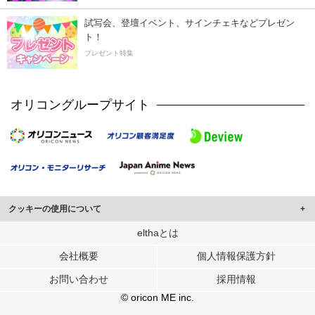
試写会、登壇イベント、サインチェキなどプレゼン
ト！
プレゼント特集
オリコングループサイト
クッキーの使用について
このサイトでは Cookie を使用して、ユーザーに合わせたコンテンツや広告の
elthaとは
表示、ソーシャル メディア機能の提供、広告の表示回数やクリック数の測定を
会社概要
個人情報保護方針
行っています。
また、ユーザーによるサイトの利用状況についても情報を収集し、ソーシャル
お問い合わせ
採用情報
メディアや広告配信、データ解析の各パートナーに提供しています。
各パートナーは、この情報とユーザーが各パートナーに提供した他の情報や、
© oricon ME inc.
ユーザーが各パートナーのサービスを使用したときに収集した他の情報を組み