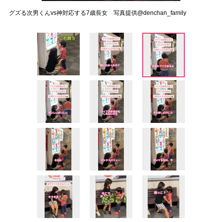
グズる次男くんvs神対応する7歳長女 写真提供@denchan_family