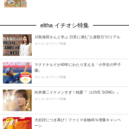
eltha イチオシ特集
川島海荷さんと学ぶ 日常に潜む“人身取引”のリアル
オリコンタイアップ特集
マクドナルドが40年にわたり支える「小学生の甲子
園」
オリコンタイアップ特集
向井康二イケメンすぎ！純愛『（LOVE SONG）』
オリコンタイアップ特集
大好評につき再び！ファミマ名物45％増量キャンペ
ーン