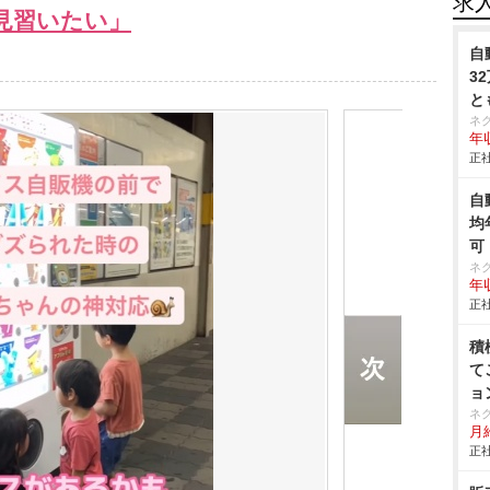
求
見習いたい」
自
3
と
ネ
年収
正社
自
均
可
ネ
年収
正社
積
て
ョ
ネ
月給
正社