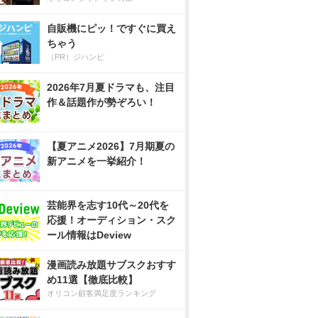
自販機にピッ！ですぐに買え
ちゃう
（PR）ジハンピ
2026年7月夏ドラマも、注目
作＆話題作が勢ぞろい！
【夏アニメ2026】7月期夏の
新アニメを一挙紹介！
芸能界を志す10代～20代を
応援！オーディション・スク
ール情報はDeview
漫画読み放題サブスクおすす
め11選【徹底比較】
オリコン顧客満足度ランキング