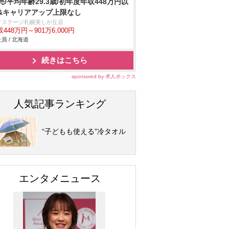
売/平均年齢29.3歳/初年度年収448万円以
&キャリアアップ上限なし
クステージ札幌美しが丘店
448万円～901万6,000円
員 / 北海道
続きはこちら
sponsored by 求人ボックス
人気記事ランキング
“子どもも使える”冷タオル
エンタメニュース