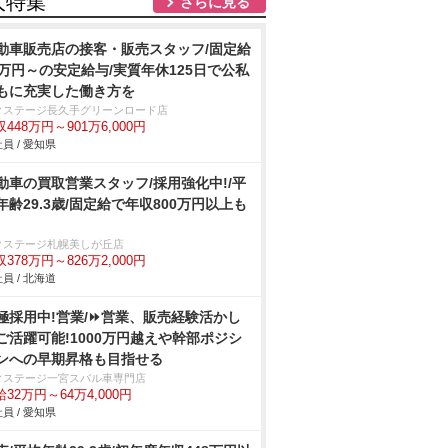
人特集
さらに見る
動車販売店の接客・販売スタッフ/固定給
2万円～の安定給与/実質年休125日で公私
もに充実した働き方を
クステージ⾧久手グリーンロード店
448万円～901万6,000円
員 / 愛知県
動車の買取営業スタッフ/採用強化中!/平
年齢29.3歳/固定給で年収800万円以上も
クステージ札幌美しが丘店
378万円～826万2,000円
員 / 北海道
極採用中!営業/⏩️営業、販売経験活かし
ご活躍可能!1000万円越えや幹部ポジシ
ンへの早期昇格も目指せる
クステージ一宮スバル車専門店
32万円～64万4,000円
員 / 愛知県