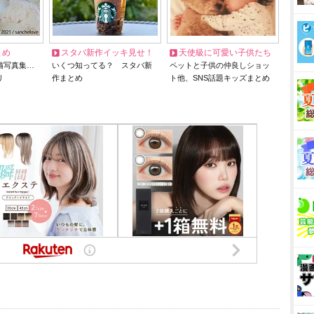
とめ
スタバ新作イッキ見せ！
天使級に可愛い子供たち
猫写真集…
いくつ知ってる？ スタバ新
ペットと子供の仲良しショッ
リ
作まとめ
ト他、SNS話題キッズまとめ