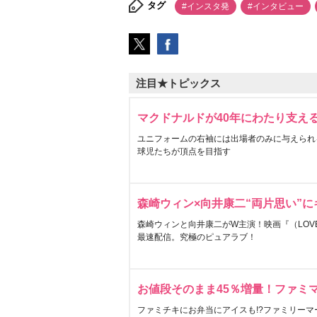
タグ
#インスタ発
#インタビュー
注目★トピックス
マクドナルドが40年にわたり支え
ユニフォームの右袖には出場者のみに与えられ
球児たちが頂点を目指す
森崎ウィン×向井康二“両片思い”
森崎ウィンと向井康二がW主演！映画『（LOVE S
最速配信。究極のピュアラブ！
お値段そのまま45％増量！ファミ
ファミチキにお弁当にアイスも!?ファミリーマ