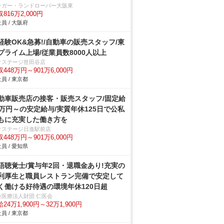
ャガー・ランドローバー大阪東
816万2,000円
員 / 大阪府
経験OK&急募!/自動車の販売スタッフ/東
プライム上場/従業員数8000人以上
クステージ世田谷店
448万円～901万6,000円
員 / 東京都
動車販売店の接客・販売スタッフ/固定給
2万円～の安定給与/実質年休125日で公私
もに充実した働き方を
クステージ日進駅前店
448万円～901万6,000円
員 / 愛知県
語聴覚士/賞与年2回・退職金あり!充実の
利厚生と職員レストラン完備で安定して
く働ける好待遇の環境年休120日超
会医療法人財団 仁医会
24万1,900円～32万1,900円
員 / 東京都