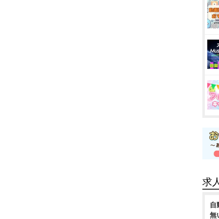
求
自
無