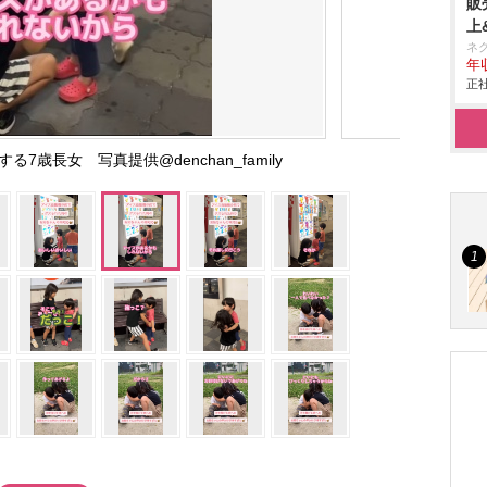
販
上
ネ
年収
正社
7歳長女 写真提供@denchan_family