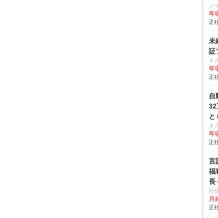
ジ
年収
正社
未
証
ネ
年収
正社
自
3
と
ネ
年収
正社
言
福
長
社
月給
正社