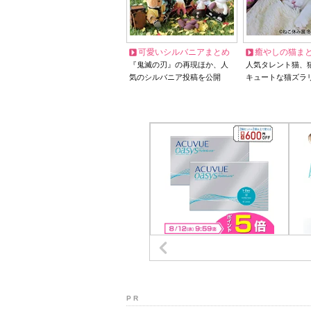
可愛いシルバニアまとめ
癒やしの猫ま
『鬼滅の刃』の再現ほか、人
人気タレント猫、
気のシルバニア投稿を公開
キュートな猫ズラ
P R