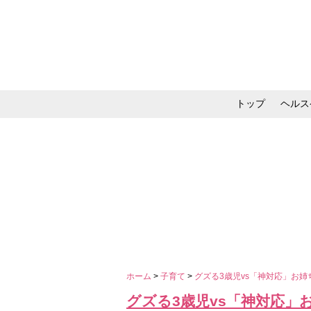
トップ
ヘルス
メイク・コスメ・スキ
ホーム
>
子育て
>
グズる3歳児vs「神対応」お
グズる3歳児vs「神対応