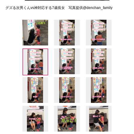
グズる次男くんvs神対応する7歳長女 写真提供@denchan_family