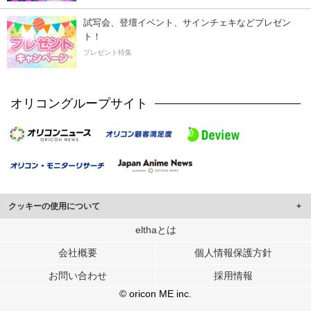
試写会、登壇イベント、サインチェキなどプレゼン
ト！
プレゼント特集
オリコングループサイト
クッキーの使用について
このサイトでは Cookie を使用して、ユーザーに合わせたコンテンツや広告の
elthaとは
表示、ソーシャル メディア機能の提供、広告の表示回数やクリック数の測定を
会社概要
個人情報保護方針
行っています。
また、ユーザーによるサイトの利用状況についても情報を収集し、ソーシャル
お問い合わせ
採用情報
メディアや広告配信、データ解析の各パートナーに提供しています。
各パートナーは、この情報とユーザーが各パートナーに提供した他の情報や、
© oricon ME inc.
ユーザーが各パートナーのサービスを使用したときに収集した他の情報を組み