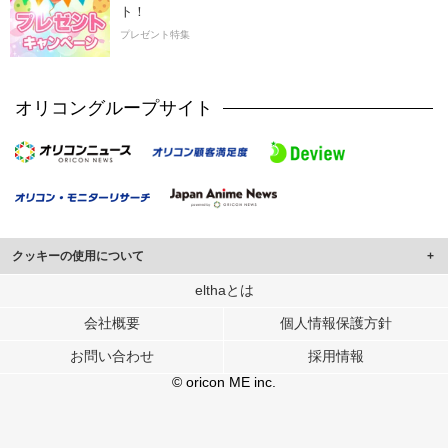
ト！
プレゼント特集
オリコングループサイト
クッキーの使用について
このサイトでは Cookie を使用して、ユーザーに合わせたコンテンツや広告の
elthaとは
表示、ソーシャル メディア機能の提供、広告の表示回数やクリック数の測定を
会社概要
個人情報保護方針
行っています。
また、ユーザーによるサイトの利用状況についても情報を収集し、ソーシャル
お問い合わせ
採用情報
メディアや広告配信、データ解析の各パートナーに提供しています。
各パートナーは、この情報とユーザーが各パートナーに提供した他の情報や、
© oricon ME inc.
ユーザーが各パートナーのサービスを使用したときに収集した他の情報を組み
合わせて使用することがあります。