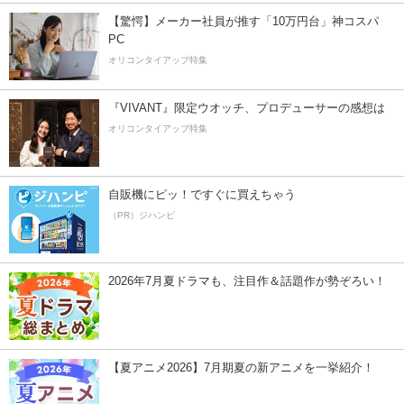
【驚愕】メーカー社員が推す「10万円台」神コスパ
PC
オリコンタイアップ特集
『VIVANT』限定ウオッチ、プロデューサーの感想は
オリコンタイアップ特集
自販機にピッ！ですぐに買えちゃう
（PR）ジハンピ
2026年7月夏ドラマも、注目作＆話題作が勢ぞろい！
【夏アニメ2026】7月期夏の新アニメを一挙紹介！