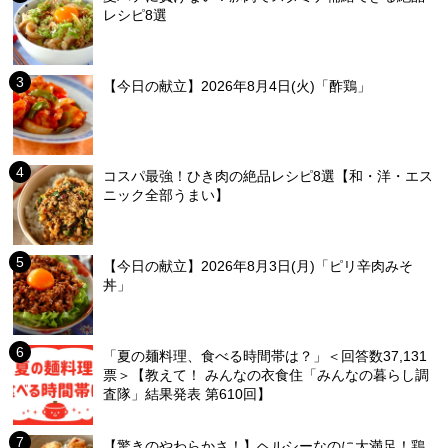
レシピ8選
【今日の献立】2026年8月4日(火)「酢鶏」
コスパ最強！ひき肉の絶品レシピ8選【和・洋・エス
ニック全部うまい】
【今日の献立】2026年8月3日(月)「ピリ辛肉みそ
丼」
「夏の麺料理、食べる時間帯は？」＜回答数37,131
票＞【教えて！ みんなの衣食住「みんなの暮らし調
査隊」結果発表 第610回】
【驚きのやわらかさ！】ヘルシーなのに大満足！鶏