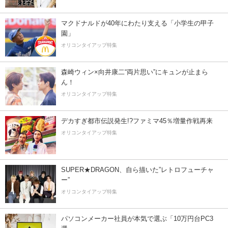
マクドナルドが40年にわたり支える「小学生の甲子
園」
オリコンタイアップ特集
森崎ウィン×向井康二“両片思い”にキュンが止まら
ん！
オリコンタイアップ特集
デカすぎ都市伝説発生!?ファミマ45％増量作戦再来
オリコンタイアップ特集
SUPER★DRAGON、自ら描いた”レトロフューチャ
ー”
オリコンタイアップ特集
パソコンメーカー社員が本気で選ぶ「10万円台PC3