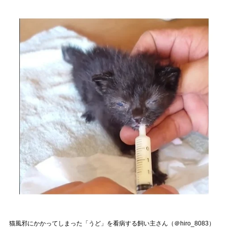
猫風邪にかかってしまった「うど」を看病する飼い主さん（＠hiro_8083）