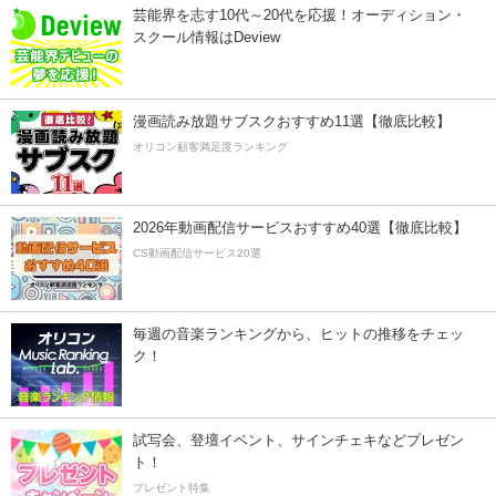
芸能界を志す10代～20代を応援！オーディション・
スクール情報はDeview
漫画読み放題サブスクおすすめ11選【徹底比較】
オリコン顧客満足度ランキング
2026年動画配信サービスおすすめ40選【徹底比較】
CS動画配信サービス20選
毎週の音楽ランキングから、ヒットの推移をチェッ
ク！
試写会、登壇イベント、サインチェキなどプレゼン
ト！
プレゼント特集