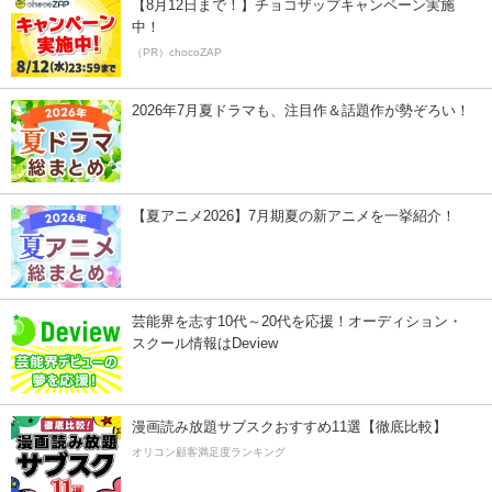
【8月12日まで！】チョコザップキャンペーン実施
中！
（PR）chocoZAP
2026年7月夏ドラマも、注目作＆話題作が勢ぞろい！
【夏アニメ2026】7月期夏の新アニメを一挙紹介！
芸能界を志す10代～20代を応援！オーディション・
スクール情報はDeview
漫画読み放題サブスクおすすめ11選【徹底比較】
オリコン顧客満足度ランキング