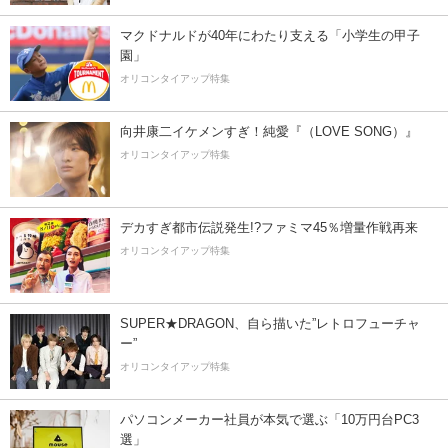
マクドナルドが40年にわたり支える「小学生の甲子
園」
オリコンタイアップ特集
向井康二イケメンすぎ！純愛『（LOVE SONG）』
オリコンタイアップ特集
デカすぎ都市伝説発生!?ファミマ45％増量作戦再来
オリコンタイアップ特集
SUPER★DRAGON、自ら描いた”レトロフューチャ
ー”
オリコンタイアップ特集
パソコンメーカー社員が本気で選ぶ「10万円台PC3
選」