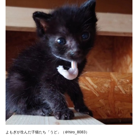
よもぎが生んだ子猫たち「うど」（＠hiro_8083）