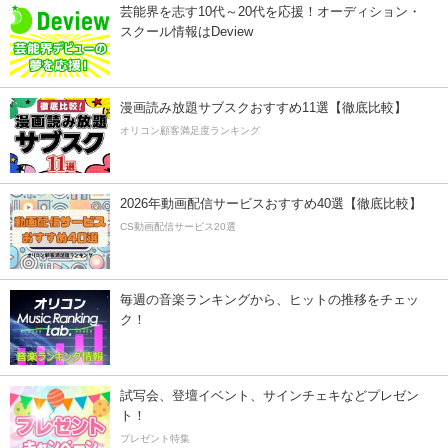
芸能界を志す10代～20代を応援！オーディション・
スクール情報はDeview
漫画読み放題サブスクおすすめ11選【徹底比較】
オリコン顧客満足度ランキング
2026年動画配信サービスおすすめ40選【徹底比較】
CS動画配信サービス20選
毎週の音楽ランキングから、ヒットの推移をチェッ
ク！
試写会、登壇イベント、サインチェキなどプレゼン
ト！
プレゼント特集