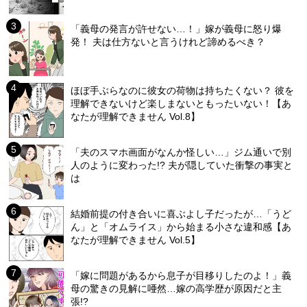
「義母の発言が許せない…！」嫁が義母に怒り爆
発！ 夫は仕方ないと言うけれど諦めるべき？
ほぼ手ぶらなのに彼女の荷物は持ちたくない？ 彼を
理解できないけど楽しまないともったいない！【あ
なたが理解できません Vol.8】
「夫のスマホ画面がなんか怪しい…」ジム通いで別
人のように変わった!? 夫が隠していた衝撃の事実と
は
結婚前提の付き合いに喜ぶよし子だったが…「うど
ん」と「オムライス」から始まる小さな違和感【あ
なたが理解できません Vol.5】
「嫁に問題があるから息子が目移りしたのよ！」義
母の驚きの見解に唖然…嫁の高学歴が原因だと主
張!?