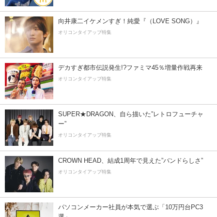
向井康二イケメンすぎ！純愛『（LOVE SONG）』
オリコンタイアップ特集
デカすぎ都市伝説発生!?ファミマ45％増量作戦再来
オリコンタイアップ特集
SUPER★DRAGON、自ら描いた”レトロフューチャ
ー”
オリコンタイアップ特集
CROWN HEAD、結成1周年で見えた”バンドらしさ”
オリコンタイアップ特集
パソコンメーカー社員が本気で選ぶ「10万円台PC3
選」