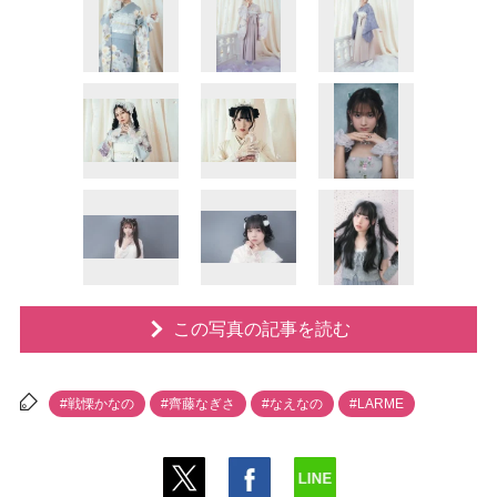
この写真の記事を読む
#戦慄かなの
#齊藤なぎさ
#なえなの
#LARME