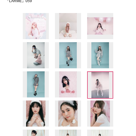
『LARME』059