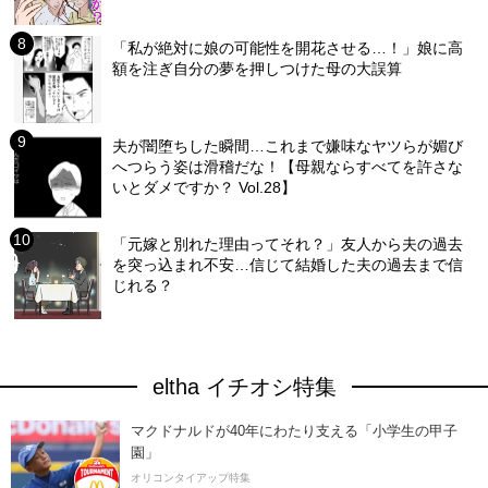
「私が絶対に娘の可能性を開花させる…！」娘に高
額を注ぎ自分の夢を押しつけた母の大誤算
夫が闇堕ちした瞬間…これまで嫌味なヤツらが媚び
へつらう姿は滑稽だな！【母親ならすべてを許さな
いとダメですか？ Vol.28】
「元嫁と別れた理由ってそれ？」友人から夫の過去
を突っ込まれ不安…信じて結婚した夫の過去まで信
じれる？
eltha イチオシ特集
マクドナルドが40年にわたり支える「小学生の甲子
園」
オリコンタイアップ特集