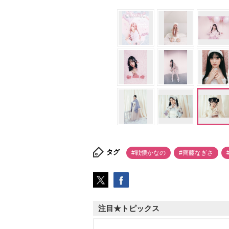
タグ
#戦慄かなの
#齊藤なぎさ
注目★トピックス