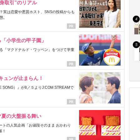
身取引”のリアル
？実は恋愛や悪質ホスト、SNSの投稿からも
態。
る「小学生の甲子園」
る「マクドナルド・ワッペン」をつけて学童
にキュンが止まらん！
ONG）』が8／５よりJ:COM STREAMで
マ夏の大盤振る舞い
ートの人気企画「お値段そのまま おかわり
催！