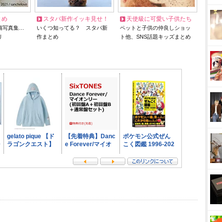
とめ
スタバ新作イッキ見せ！
天使級に可愛い子供たち
猫写真集…
いくつ知ってる？ スタバ新
ペットと子供の仲良しショッ
リ
作まとめ
ト他、SNS話題キッズまとめ