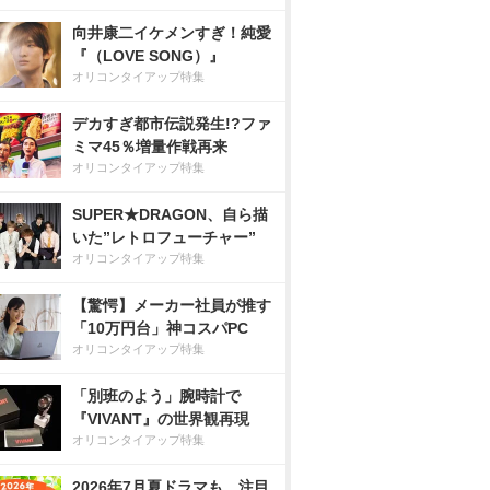
向井康二イケメンすぎ！純愛
『（LOVE SONG）』
オリコンタイアップ特集
デカすぎ都市伝説発生!?ファ
ミマ45％増量作戦再来
オリコンタイアップ特集
SUPER★DRAGON、自ら描
いた”レトロフューチャー”
オリコンタイアップ特集
【驚愕】メーカー社員が推す
「10万円台」神コスパPC
オリコンタイアップ特集
「別班のよう」腕時計で
『VIVANT』の世界観再現
オリコンタイアップ特集
2026年7月夏ドラマも、注目