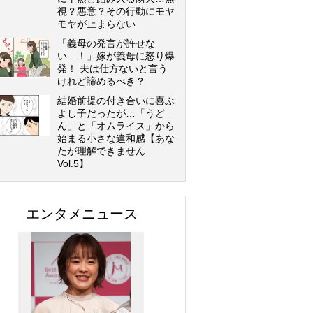
視？悪意？その行動にモヤ
モヤが止まらない
「義母の発言が許せな
い…！」嫁が義母に怒り爆
発！ 夫は仕方ないと言う
けれど諦めるべき？
結婚前提の付き合いに喜ぶ
よし子だったが…「うど
ん」と「オムライス」から
始まる小さな違和感【あな
たが理解できません
Vol.5】
エンタメニュース