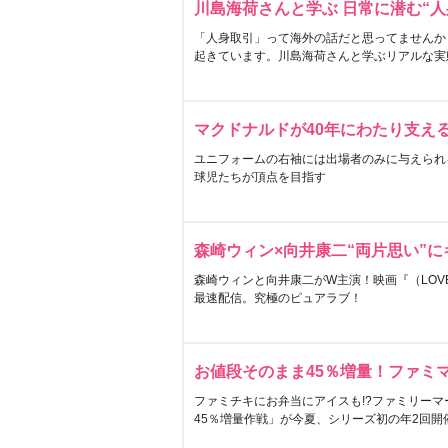
川島海荷さんと学ぶ 日常に潜む“人
「人身取引」って海外の話だと思ってませんか
起きています。川島海荷さんと学ぶリアルな実
マクドナルドが40年にわたり支え
ユニフォームの右袖には出場者のみに与えられ
球児たちが頂点を目指す
森崎ウィン×向井康二“両片思い”
森崎ウィンと向井康二がW主演！映画『（LOVE S
最速配信。究極のピュアラブ！
お値段そのまま45％増量！ファミ
ファミチキにお弁当にアイスも!?ファミリーマ
45％増量作戦」が今夏、シリーズ初の年2回開