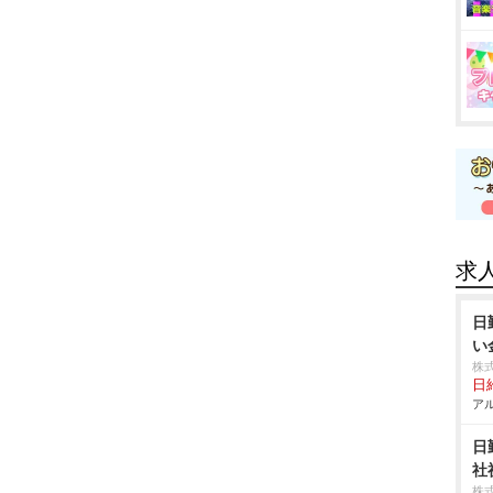
求
日
い
株
日給
アル
日
社
株