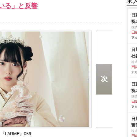
求
いる」と反響
日
祝
株
日給
アル
日
社
株
日給
アル
日
祝
株
日給
アル
日
警
株
『LARME』059
日給