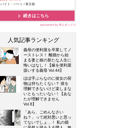
バイト・パート / 東京都
続きはこちら
sponsored by 求人ボックス
人気記事ランキング
義母の便利屋を卒業してノ
ーストレス！ 離婚から始
まる妻と娘の新たな人生に
悔いはなし！【嫁を便利屋
扱いする義母 Vol.44】
ほぼ手ぶらなのに彼女の荷
物は持ちたくない？ 彼を
理解できないけど楽しまな
いともったいない！【あな
たが理解できません
Vol.8】
「あら、ごめんなさい
ね？」って絶対悪いと思っ
てないでしょ…！ 私の畑
に平然と踏み入る隣人…無