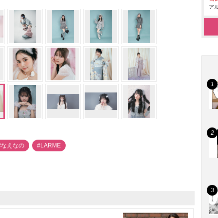
アル
#なえなの
#LARME