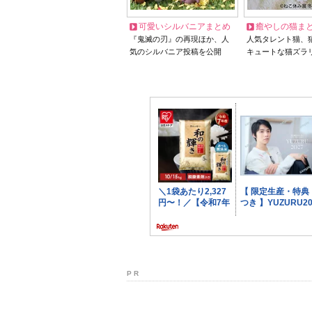
可愛いシルバニアまとめ
癒やしの猫ま
『鬼滅の刃』の再現ほか、人
人気タレント猫、
気のシルバニア投稿を公開
キュートな猫ズラ
P R