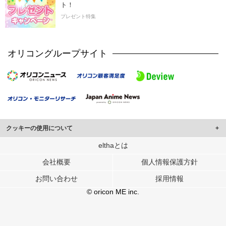
ト！
プレゼント特集
オリコングループサイト
クッキーの使用について
このサイトでは Cookie を使用して、ユーザーに合わせたコンテンツや広告の
elthaとは
表示、ソーシャル メディア機能の提供、広告の表示回数やクリック数の測定を
会社概要
個人情報保護方針
行っています。
また、ユーザーによるサイトの利用状況についても情報を収集し、ソーシャル
お問い合わせ
採用情報
メディアや広告配信、データ解析の各パートナーに提供しています。
各パートナーは、この情報とユーザーが各パートナーに提供した他の情報や、
© oricon ME inc.
ユーザーが各パートナーのサービスを使用したときに収集した他の情報を組み
合わせて使用することがあります。