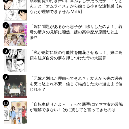
結婚前提の付き合いに喜ぶよし子だったが…「うど
ん」と「オムライス」から始まる小さな違和感【あ
なたが理解できません Vol.5】
「嫁に問題があるから息子が目移りしたのよ！」義
母の驚きの見解に唖然…嫁の高学歴が原因だと主
張!?
「私が絶対に娘の可能性を開花させる…！」娘に高
額を注ぎ自分の夢を押しつけた母の大誤算
「元嫁と別れた理由ってそれ？」友人から夫の過去
を突っ込まれ不安…信じて結婚した夫の過去まで信
じれる？
「自転車借りたよ～！」って勝手に!? ママ友の常識
が理解できない！ 次に貸してと言ってきたのは…