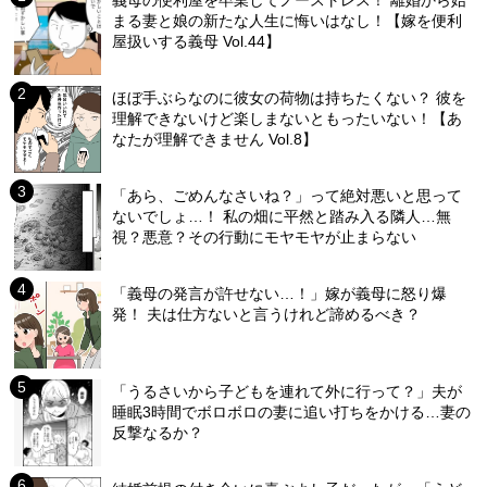
義母の便利屋を卒業してノーストレス！ 離婚から始
まる妻と娘の新たな人生に悔いはなし！【嫁を便利
屋扱いする義母 Vol.44】
ほぼ手ぶらなのに彼女の荷物は持ちたくない？ 彼を
理解できないけど楽しまないともったいない！【あ
なたが理解できません Vol.8】
「あら、ごめんなさいね？」って絶対悪いと思って
ないでしょ…！ 私の畑に平然と踏み入る隣人…無
視？悪意？その行動にモヤモヤが止まらない
「義母の発言が許せない…！」嫁が義母に怒り爆
発！ 夫は仕方ないと言うけれど諦めるべき？
「うるさいから子どもを連れて外に行って？」夫が
睡眠3時間でボロボロの妻に追い打ちをかける…妻の
反撃なるか？