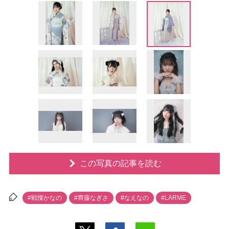
この写真の記事を読む
#戦慄かなの
#齊藤なぎさ
#なえなの
#LARME