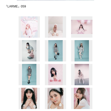
『LARME』059