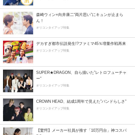
森崎ウィン×向井康二“両片思い”にキュンが止まら
ん！
オリコンタイアップ特集
デカすぎ都市伝説発生!?ファミマ45％増量作戦再来
オリコンタイアップ特集
SUPER★DRAGON、自ら描いた”レトロフューチャ
ー”
オリコンタイアップ特集
CROWN HEAD、結成1周年で見えた”バンドらしさ”
オリコンタイアップ特集
【驚愕】メーカー社員が推す「10万円台」神コスパ