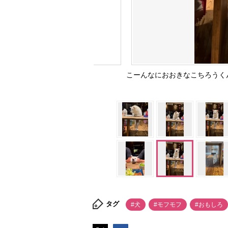
こーんなにおおきなこちろうく
タグ
#犬
#モフモフ
#おもしろ