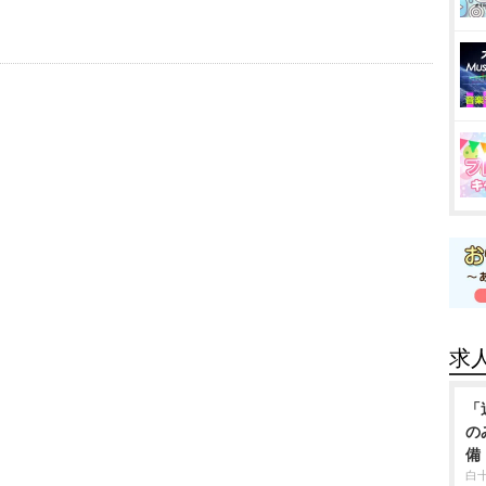
求
「
の
備
白