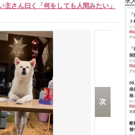
求
飼い主さん曰く「何をしても人間みたい」
「
ト
社
時給
アル
「
病
医
時給
アル
0
保
格
株
時給
派遣
断
替