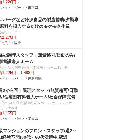
1,226円～
バイト・パート / 東京都
ンバーグなど冷凍食品の製造補助/夕勤専
 原料を投入するだけのモクモク作業
式会社トーコー
1,270円
社員 / 大阪府
福祉調理スタッフ」無資格可/日勤のみ/
別養護老人ホーム
会福祉法人湖聖会/特別養護老人ホーム 桜の丘
1,225円～1,463円
バイト・パート / 神奈川県
週2から可」調理スタッフ/無資格可/日勤
み/住宅型有料老人ホーム/社会保障完備
式会社S301/住宅型有料老人ホーム ナーシングホー
かりん小牧市
1,155円
バイト・パート / 愛知県
級マンションのフロントスタッフ/週2～
K!経験不問!50代・60代活躍中 駅近