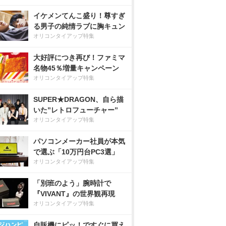
イケメンてんこ盛り！尊すぎ
る男子の純情ラブに胸キュン
オリコンタイアップ特集
大好評につき再び！ファミマ
名物45％増量キャンペーン
オリコンタイアップ特集
SUPER★DRAGON、自ら描
いた”レトロフューチャー”
オリコンタイアップ特集
パソコンメーカー社員が本気
で選ぶ「10万円台PC3選」
オリコンタイアップ特集
「別班のよう」腕時計で
『VIVANT』の世界観再現
オリコンタイアップ特集
自販機にピッ！ですぐに買え