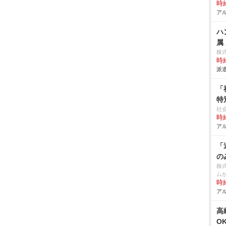
時給
アル
ハ
属
株
時給
派遣
「
特
社
時給
アル
「
の
株
ム
時給
アル
高
O