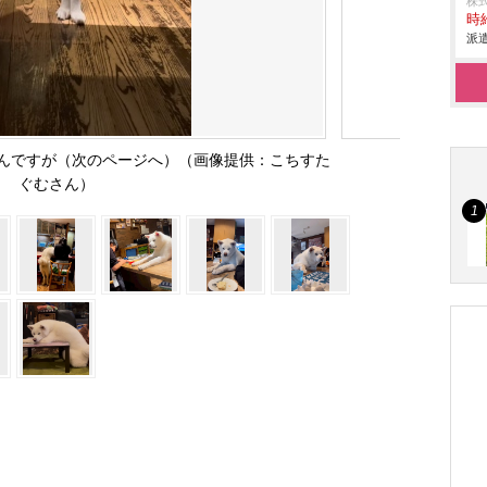
株
時給
派遣
んですが（次のページへ）（画像提供：こちすた
ぐむさん）