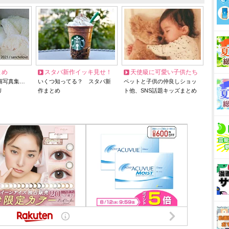
とめ
スタバ新作イッキ見せ！
天使級に可愛い子供たち
猫写真集…
いくつ知ってる？ スタバ新
ペットと子供の仲良しショッ
リ
作まとめ
ト他、SNS話題キッズまとめ