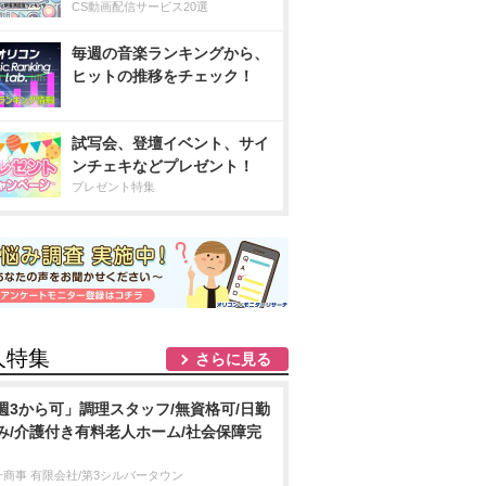
CS動画配信サービス20選
毎週の音楽ランキングから、
ヒットの推移をチェック！
試写会、登壇イベント、サイ
ンチェキなどプレゼント！
プレゼント特集
人特集
さらに見る
週3から可」調理スタッフ/無資格可/日勤
み/介護付き有料老人ホーム/社会保障完
十商事 有限会社/第3シルバータウン