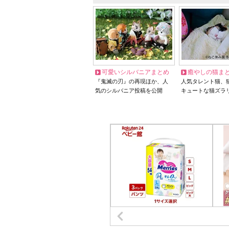
可愛いシルバニアまとめ
癒やしの猫ま
『鬼滅の刃』の再現ほか、人
人気タレント猫、
気のシルバニア投稿を公開
キュートな猫ズラ