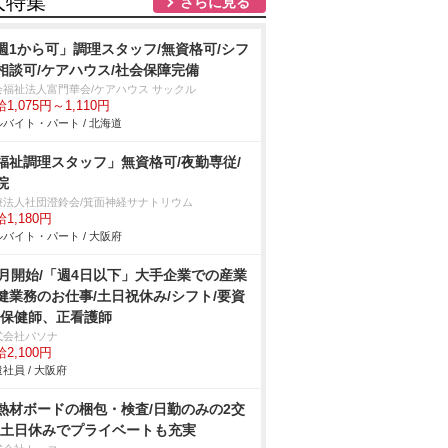
人特集
さらに見る
週1から可」調理スタッフ/無資格可/シフ
相談可/ケアハウス/社会保障完備
会福祉法人富門華会/ケアハウス サックル
1,075円～1,110円
バイト・パート / 北海道
福祉調理スタッフ」無資格可/夜勤専従/
院
療法人社団澄鈴会/箕面神経サナトリウム
1,180円
バイト・パート / 大阪府
9月開始/「週4日以下」大手企業での産業
健業務のお仕事/土日祝休み/シフト/要資
:保健師、正看護師
式会社パソナ
2,100円
社員 / 大阪府
熱材ボードの梱包・検査/日勤のみの2交
!土日休みでプライベートも充実