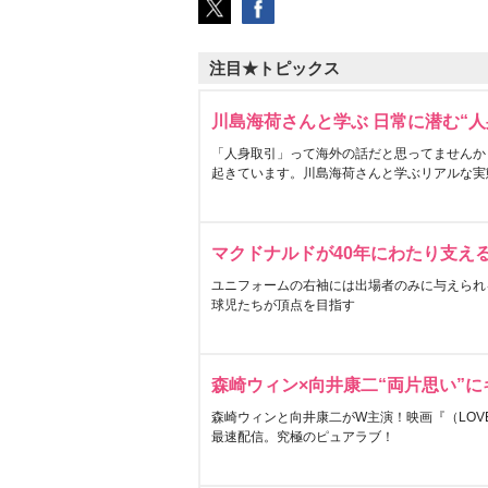
注目★トピックス
川島海荷さんと学ぶ 日常に潜む“人
「人身取引」って海外の話だと思ってませんか
起きています。川島海荷さんと学ぶリアルな実
マクドナルドが40年にわたり支え
ユニフォームの右袖には出場者のみに与えられ
球児たちが頂点を目指す
森崎ウィン×向井康二“両片思い”
森崎ウィンと向井康二がW主演！映画『（LOVE S
最速配信。究極のピュアラブ！