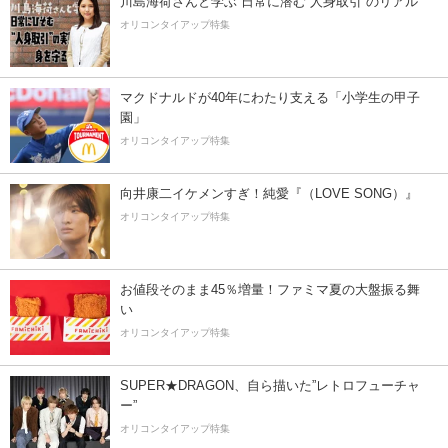
川島海荷さんと学ぶ 日常に潜む“人身取引”のリアル
オリコンタイアップ特集
マクドナルドが40年にわたり支える「小学生の甲子
園」
オリコンタイアップ特集
向井康二イケメンすぎ！純愛『（LOVE SONG）』
オリコンタイアップ特集
お値段そのまま45％増量！ファミマ夏の大盤振る舞
い
オリコンタイアップ特集
SUPER★DRAGON、自ら描いた”レトロフューチャ
ー”
オリコンタイアップ特集