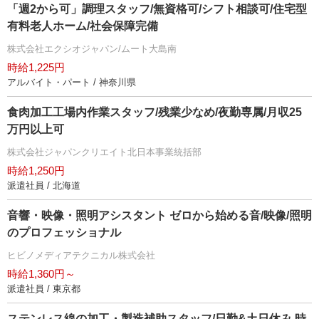
「週2から可」調理スタッフ/無資格可/シフト相談可/住宅型
有料老人ホーム/社会保障完備
株式会社エクシオジャパン/ムート大島南
時給1,225円
アルバイト・パート / 神奈川県
食肉加工工場内作業スタッフ/残業少なめ/夜勤専属/月収25
万円以上可
株式会社ジャパンクリエイト北日本事業統括部
時給1,250円
派遣社員 / 北海道
音響・映像・照明アシスタント ゼロから始める音/映像/照明
のプロフェッショナル
ヒビノメディアテクニカル株式会社
時給1,360円～
派遣社員 / 東京都
ステンレス線の加工・製造補助スタッフ/日勤&土日休み 時