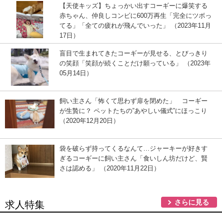
【天使キッズ】ちょっかい出すコーギーに爆笑する
赤ちゃん、仲良しコンビに600万再生「完全にツボっ
てる」「全ての疲れが飛んでいった」 （2023年11月
17日）
盲目で生まれてきたコーギーが見せる、とびっきり
の笑顔「笑顔が続くことだけ願っている」 （2023年
05月14日）
飼い主さん「怖くて思わず扉を閉めた」 コーギー
が生贄に？ ペットたちの”あやしい儀式”にほっこり
（2020年12月20日）
袋を破らず持ってくるなんて…ジャーキーが好きす
ぎるコーギーに飼い主さん「食いしん坊だけど、賢
さは認める」 （2020年11月22日）
さらに見る
求人特集