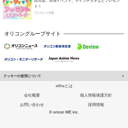
試写会、登壇イベント、サインチェキなどプレゼン
ト！
プレゼント特集
オリコングループサイト
クッキーの使用について
このサイトでは Cookie を使用して、ユーザーに合わせたコンテンツや広告の
elthaとは
表示、ソーシャル メディア機能の提供、広告の表示回数やクリック数の測定を
会社概要
個人情報保護方針
行っています。
また、ユーザーによるサイトの利用状況についても情報を収集し、ソーシャル
お問い合わせ
採用情報
メディアや広告配信、データ解析の各パートナーに提供しています。
各パートナーは、この情報とユーザーが各パートナーに提供した他の情報や、
© oricon ME inc.
ユーザーが各パートナーのサービスを使用したときに収集した他の情報を組み
合わせて使用することがあります。