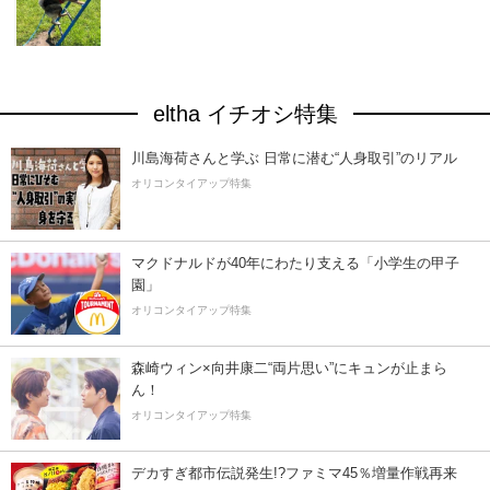
eltha イチオシ特集
川島海荷さんと学ぶ 日常に潜む“人身取引”のリアル
オリコンタイアップ特集
マクドナルドが40年にわたり支える「小学生の甲子
園」
オリコンタイアップ特集
森崎ウィン×向井康二“両片思い”にキュンが止まら
ん！
オリコンタイアップ特集
デカすぎ都市伝説発生!?ファミマ45％増量作戦再来