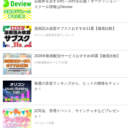
芸能界を志す10代～20代を応援！オーディション・
スクール情報はDeview
漫画読み放題サブスクおすすめ11選【徹底比較】
オリコン顧客満足度ランキング
2026年動画配信サービスおすすめ40選【徹底比較】
CS動画配信サービス20選
毎週の音楽ランキングから、ヒットの推移をチェッ
ク！
試写会、登壇イベント、サインチェキなどプレゼン
ト！
プレゼント特集