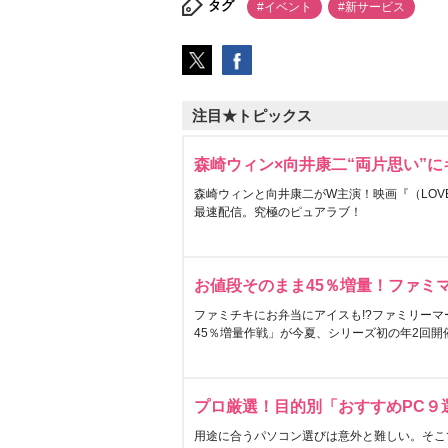
タグ
#イベント
#新サービス
注目★トピックス
森崎ウィン×向井康二“両片思い”
森崎ウィンと向井康二がW主演！映画『（LOVE S
最速配信。究極のピュアラブ！
お値段そのまま45％増量！ファミ
ファミチキにお弁当にアイスも!?ファミリーマ
45％増量作戦」が今夏、シリーズ初の年2回開
プロ厳選！目的別「おすすめPC９
用途に合うパソコン選びは意外と難しい。そこ