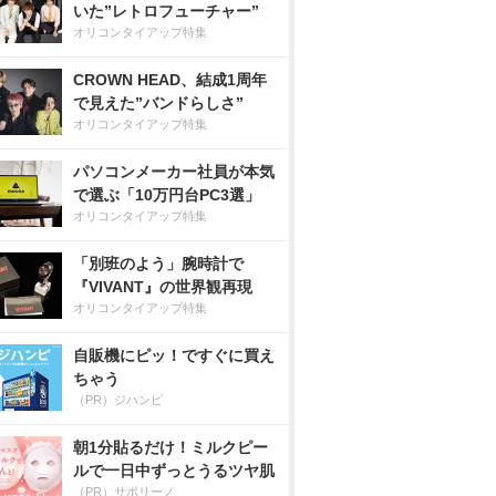
いた”レトロフューチャー”
オリコンタイアップ特集
CROWN HEAD、結成1周年
で見えた”バンドらしさ”
オリコンタイアップ特集
パソコンメーカー社員が本気
で選ぶ「10万円台PC3選」
オリコンタイアップ特集
「別班のよう」腕時計で
『VIVANT』の世界観再現
オリコンタイアップ特集
自販機にピッ！ですぐに買え
ちゃう
（PR）ジハンピ
朝1分貼るだけ！ミルクピー
ルで一日中ずっとうるツヤ肌
（PR）サボリーノ