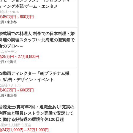
ロモーションプランナー/プロダクトマー
ティング本部/ゲーム・エンタメ
会社EXNOA
収450万円～800万円
員 / 東京都
婚式場での料理人 料亭での日本料理・婚
料理の調理スタッフ/～北海道の迎賓館で
食のプロへ～
ルムガーデン
25万円～27万8,800円
員 / 北海道
NS動画ディレクター「㈱プラチナム採
」/広告・デザイン・イベント
式会社ベクトル
収402万円～600万円
員 / 東京都
語聴覚士/賞与年2回・退職金あり!充実の
利厚生と職員レストラン完備で安定して
く働ける好待遇の環境年休120日超
会医療法人財団 仁医会
24万1,900円～32万1,900円