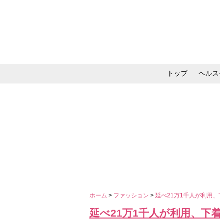
トップ
ヘルス
メイク・コスメ・スキ
ホーム
>
ファッション
>
延べ21万1千人が利用
延べ21万1千人が利用、下