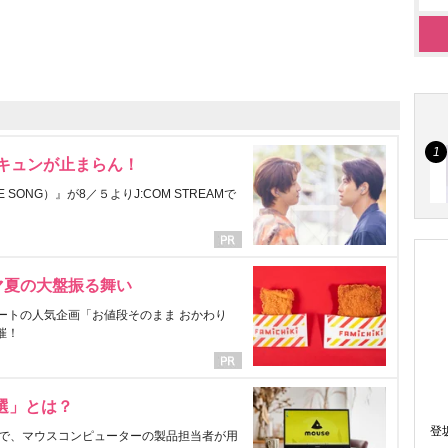
にキュンが止まらん！
ONG）』が8／５よりJ:COM STREAMで
マ夏の大盤振る舞い
ートの人気企画「お値段そのまま おかわり
催！
選」とは？
登
で、マウスコンピューターの製品担当者が用