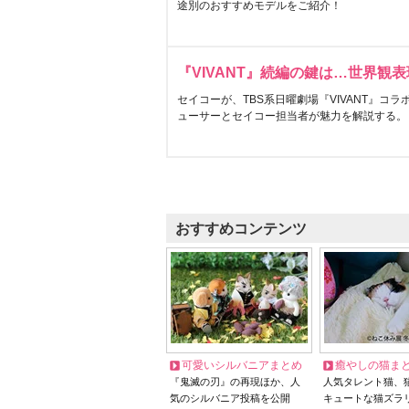
途別のおすすめモデルをご紹介！
『VIVANT』続編の鍵は…世界観
セイコーが、TBS系日曜劇場『VIVANT』コ
ューサーとセイコー担当者が魅力を解説する。
おすすめコンテンツ
可愛いシルバニアまとめ
癒やしの猫ま
『鬼滅の刃』の再現ほか、人
人気タレント猫、
気のシルバニア投稿を公開
キュートな猫ズラ