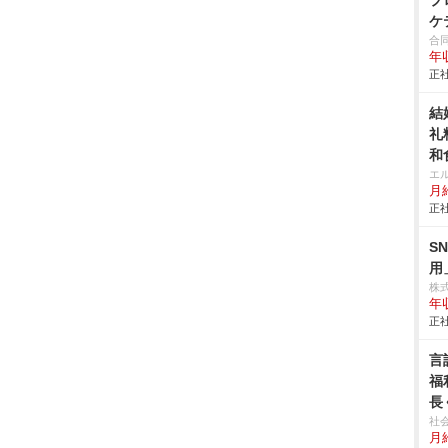
プ
ケ
合同
年
正社
結
礼
和
エ
月給
正社
S
用
株
年
正社
言
福
長
社
月給