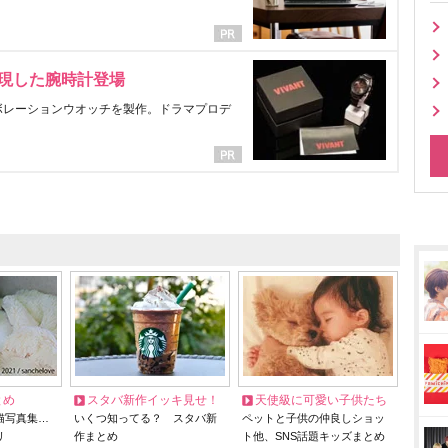
表現した腕時計登場
ラボレーションウオッチを製作。ドラマプロデ
とめ
スタバ新作イッキ見せ！
天使級に可愛い子供たち
猫写真集…
いくつ知ってる？ スタバ新
ペットと子供の仲良しショッ
リ
作まとめ
ト他、SNS話題キッズまとめ