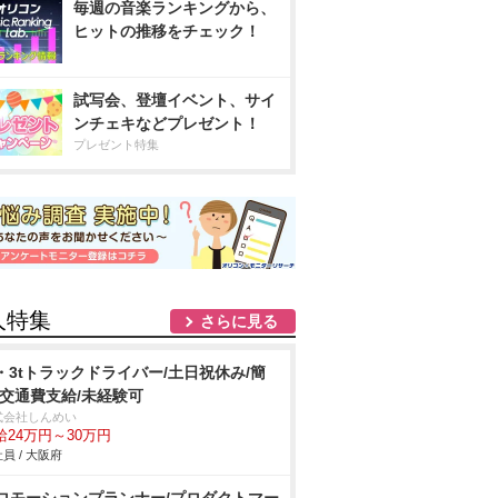
毎週の音楽ランキングから、
ヒットの推移をチェック！
試写会、登壇イベント、サイ
ンチェキなどプレゼント！
プレゼント特集
人特集
さらに見る
t・3tトラックドライバー/土日祝休み/簡
/交通費支給/未経験可
式会社しんめい
給24万円～30万円
員 / 大阪府