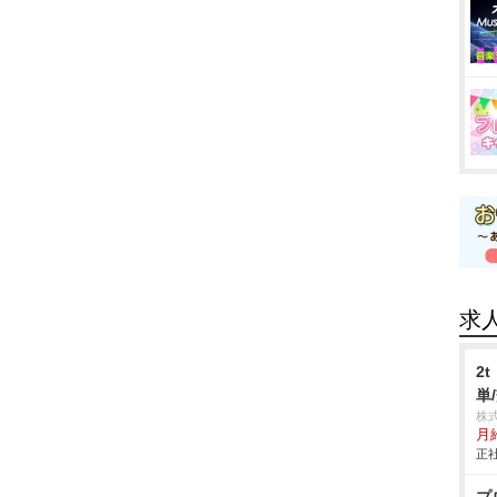
求
2
単
株
月
正社