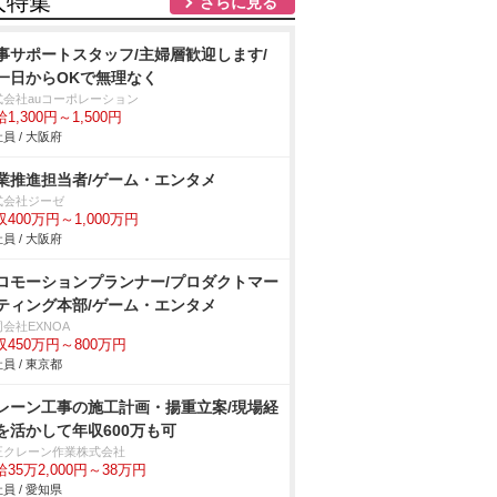
人特集
さらに見る
事サポートスタッフ/主婦層歓迎します/
一日からOKで無理なく
式会社auコーポレーション
1,300円～1,500円
員 / 大阪府
業推進担当者/ゲーム・エンタメ
式会社ジーゼ
収400万円～1,000万円
員 / 大阪府
ロモーションプランナー/プロダクトマー
ティング本部/ゲーム・エンタメ
会社EXNOA
収450万円～800万円
員 / 東京都
レーン工事の施工計画・揚重立案/現場経
を活かして年収600万も可
正クレーン作業株式会社
35万2,000円～38万円
員 / 愛知県