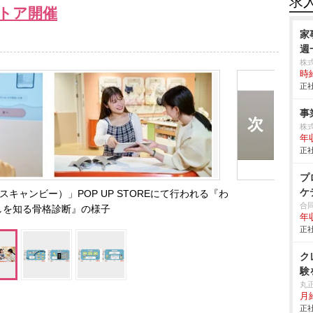
求
トア開催
家
週
株
時給
正社
事
株
年
正社
プ
ケ
スキャンビー）」POP UP STOREにて行われる『わ
合同
しを知る骨格診断』の様子
年
正社
ク
験
丸
月給
正社