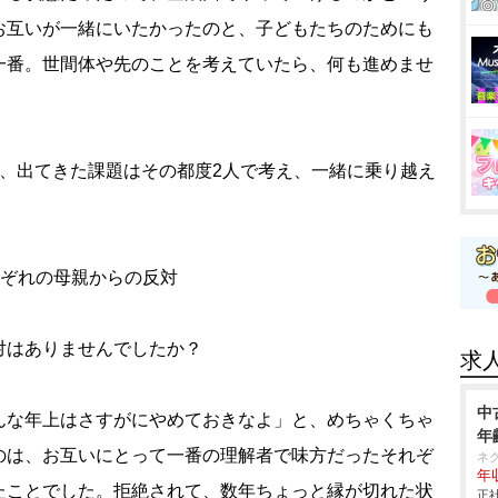
お互いが一緒にいたかったのと、子どもたちのためにも
一番。世間体や先のことを考えていたら、何も進めませ
て、出てきた課題はその都度2人で考え、一緒に乗り越え
れぞれの母親からの反対
対はありませんでしたか？
求
中
んな年上はさすがにやめておきなよ」と、めちゃくちゃ
年
のは、お互いにとって一番の理解者で味方だったそれぞ
ネ
年収
たことでした。拒絶されて、数年ちょっと縁が切れた状
正社