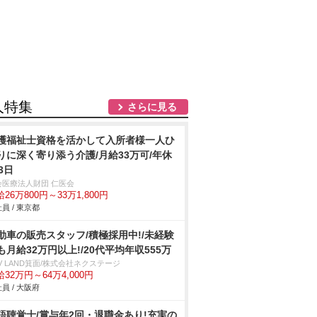
人特集
さらに見る
護福祉士資格を活かして入所者様一人ひ
りに深く寄り添う介護/月給33万可/年休
3日
会医療法人財団 仁医会
26万800円～33万1,800円
員 / 東京都
動車の販売スタッフ/積極採用中!/未経験
も月給32万円以上!/20代平均年収555万
V LAND箕面/株式会社ネクステージ
32万円～64万4,000円
員 / 大阪府
語聴覚士/賞与年2回・退職金あり!充実の