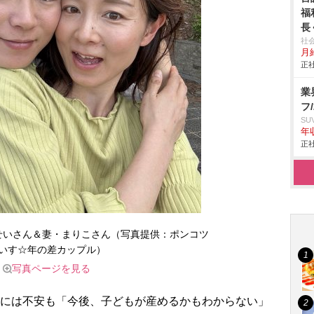
福
長
社
月給
正社
業
フ
SU
年収
正社
せいさん＆妻・まりこさん（写真提供：ポンコツ
いす☆年の差カップル）
写真ページを見る
妻には不安も「今後、子どもが産めるかもわからない」