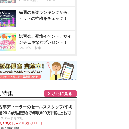
CS動画配信サービス20選
毎週の音楽ランキングから、
ヒットの推移をチェック！
試写会、登壇イベント、サイ
ンチェキなどプレゼント！
プレゼント特集
人特集
さらに見る
古車ディーラーのセールススタッフ/平均
齢29.3歳/固定給で年収800万円以上も可
クステージ厚木店
378万円～816万2,000円
員 / 神奈川県