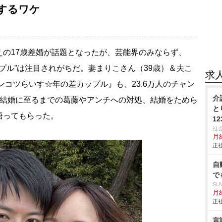
するワケ
の17歳差婚が話題となったが、芸能界のみならず、
カップル”は注目されがちだ。妻まりこさん（39歳）＆夫こ
求
ンコツらいす☆年の差カップル』も、23.6万人のチャン
介
、結婚に至るまでの葛藤やアンチへの対処、結婚をためら
と
語ってもらった。
12
社
月給
正社
自
で
SU
月給
正社
言