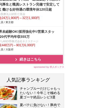
利厚生と職員レストラン完備で安定して
く働ける好待遇の環境年休120日超
会医療法人財団 仁医会
24万1,900円～32万1,900円
員 / 東京都
界未経験OK!採用強化中!/営業スタッ
/20代平均年収555万
V LAND堺/株式会社ネクステージ
448万円～901万6,000円
員 / 大阪府
続きはこちら
sponsored by 求人ボックス
人気記事ランキング
チャンプルーだけじゃもっ
たいない！今年こそ極める
夏ゴーヤ絶品レシピ3選
夏バテに負けない！豚肉で