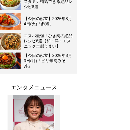
スタミナ補給できる絶品レ
シピ8選
【今日の献立】2026年8月
4日(火)「酢鶏」
コスパ最強！ひき肉の絶品
レシピ8選【和・洋・エス
ニック全部うまい】
【今日の献立】2026年8月
3日(月)「ピリ辛肉みそ
丼」
エンタメニュース