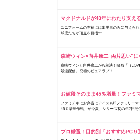
マクドナルドが40年にわたり支え
ユニフォームの右袖には出場者のみに与えられ
球児たちが頂点を目指す
森崎ウィン×向井康二“両片思い”
森崎ウィンと向井康二がW主演！映画『（LOVE S
最速配信。究極のピュアラブ！
お値段そのまま45％増量！ファミ
ファミチキにお弁当にアイスも!?ファミリーマ
45％増量作戦」が今夏、シリーズ初の年2回開
プロ厳選！目的別「おすすめPC９