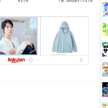
リ
作まとめ
ト他、SNS話題キッズまとめ