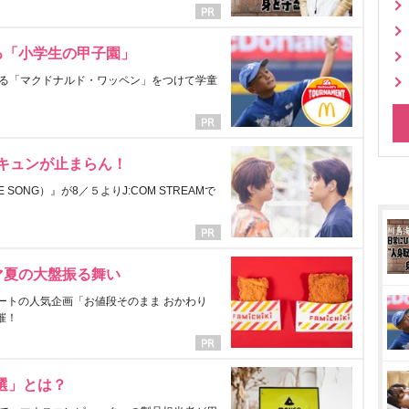
る「小学生の甲子園」
る「マクドナルド・ワッペン」をつけて学童
にキュンが止まらん！
ONG）』が8／５よりJ:COM STREAMで
マ夏の大盤振る舞い
ートの人気企画「お値段そのまま おかわり
催！
選」とは？