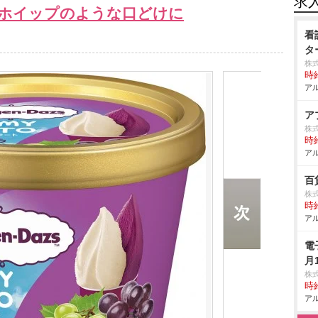
求
ホイップのような口どけに
看
タ
株
時給
アル
ア
株
時給
アル
百
株
時給
アル
電
月
株
時給
アル