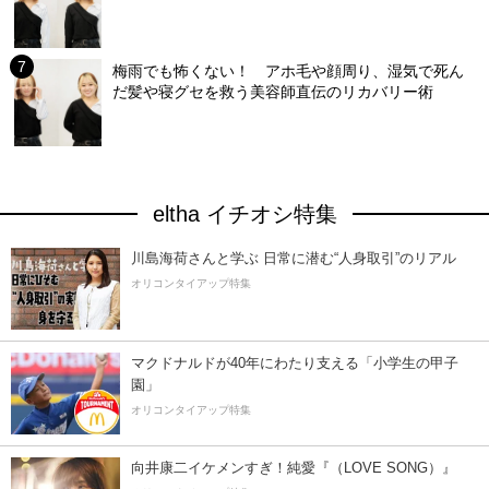
梅雨でも怖くない！ アホ毛や顔周り、湿気で死ん
だ髪や寝グセを救う美容師直伝のリカバリー術
eltha イチオシ特集
川島海荷さんと学ぶ 日常に潜む“人身取引”のリアル
オリコンタイアップ特集
マクドナルドが40年にわたり支える「小学生の甲子
園」
オリコンタイアップ特集
向井康二イケメンすぎ！純愛『（LOVE SONG）』