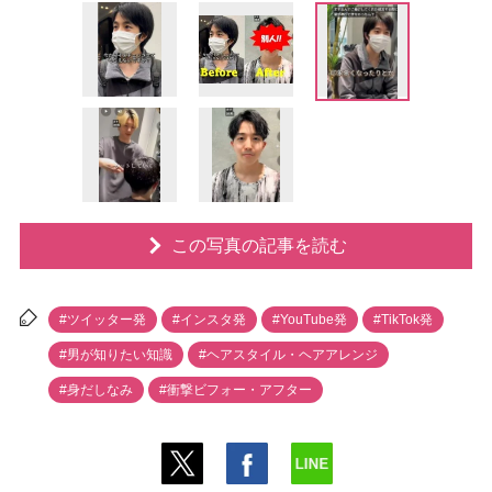
この写真の記事を読む
#ツイッター発
#インスタ発
#YouTube発
#TikTok発
#男が知りたい知識
#ヘアスタイル・ヘアアレンジ
#身だしなみ
#衝撃ビフォー・アフター