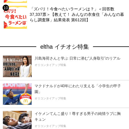
「ズバリ！今食べたいラーメンは？」＜回答数
37,337票＞【教えて！ みんなの衣食住「みんなの暮
らし調査隊」結果発表 第612回】
eltha イチオシ特集
川島海荷さんと学ぶ 日常に潜む“人身取引”のリアル
オリコンタイアップ特集
マクドナルドが40年にわたり支える「小学生の甲子
園」
オリコンタイアップ特集
イケメンてんこ盛り！尊すぎる男子の純情ラブに胸
キュン
オリコンタイアップ特集