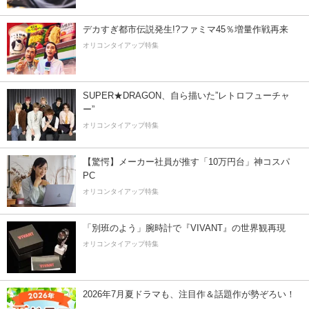
デカすぎ都市伝説発生!?ファミマ45％増量作戦再来
オリコンタイアップ特集
SUPER★DRAGON、自ら描いた”レトロフューチャ
ー”
オリコンタイアップ特集
【驚愕】メーカー社員が推す「10万円台」神コスパ
PC
オリコンタイアップ特集
「別班のよう」腕時計で『VIVANT』の世界観再現
オリコンタイアップ特集
2026年7月夏ドラマも、注目作＆話題作が勢ぞろい！