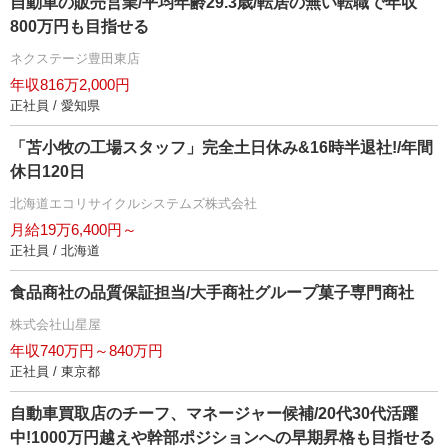
自動車の販売営業/平均年齢29.3歳/転居の無い転職で年収
800万円も目指せる
ネクステージ豊田東店
年収816万2,000円
正社員 / 愛知県
「苫小牧の工場スタッフ」完全土日休み&16時半退社!/年間
休日120日
北海道エコリサイクルシステムズ株式会社
月給19万6,400円～
正社員 / 北海道
食品商社の品質保証担当/大手商社グループ菓子専門商社
株式会社山星屋
年収740万円～840万円
正社員 / 東京都
自動車買取店のチーフ、マネージャー候補/20代30代活躍
中!1000万円越えや幹部ポジションへの早期昇格も目指せる