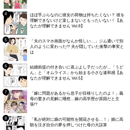
ほぼ手ぶらなのに彼女の荷物は持ちたくない？ 彼を
理解できないけど楽しまないともったいない！【あ
なたが理解できません Vol.8】
「夫のスマホ画面がなんか怪しい…」ジム通いで別
人のように変わった!? 夫が隠していた衝撃の事実と
は
結婚前提の付き合いに喜ぶよし子だったが…「うど
ん」と「オムライス」から始まる小さな違和感【あ
なたが理解できません Vol.5】
「嫁に問題があるから息子が目移りしたのよ！」義
母の驚きの見解に唖然…嫁の高学歴が原因だと主
張!?
「私が絶対に娘の可能性を開花させる…！」娘に高
額を注ぎ自分の夢を押しつけた母の大誤算