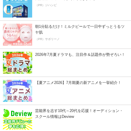
（PR）ジハンピ
朝1分貼るだけ！ミルクピールで一日中ずっとうるツ
ヤ肌
（PR）サボリーノ
2026年7月夏ドラマも、注目作＆話題作が勢ぞろい！
【夏アニメ2026】7月期夏の新アニメを一挙紹介！
芸能界を志す10代～20代を応援！オーディション・
スクール情報はDeview