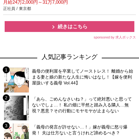
月給24万2,000円～31万7,000円
正社員 / 東京都
続きはこちら
sponsored by 求人ボックス
人気記事ランキング
義母の便利屋を卒業してノーストレス！ 離婚から始
まる妻と娘の新たな人生に悔いはなし！【嫁を便利
屋扱いする義母 Vol.44】
「あら、ごめんなさいね？」って絶対悪いと思って
ないでしょ…！ 私の畑に平然と踏み入る隣人…無
視？悪意？その行動にモヤモヤが止まらない
「義母の発言が許せない…！」嫁が義母に怒り爆
発！ 夫は仕方ないと言うけれど諦めるべき？