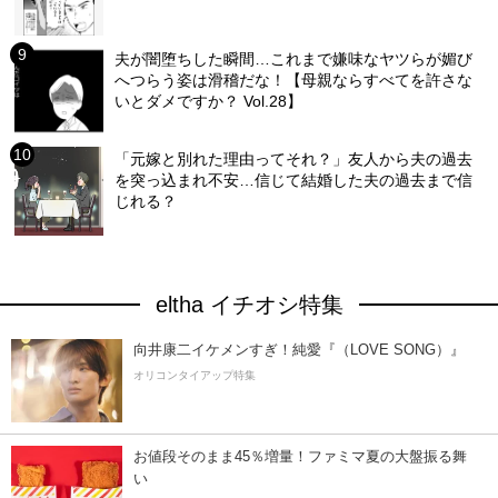
夫が闇堕ちした瞬間…これまで嫌味なヤツらが媚び
へつらう姿は滑稽だな！【母親ならすべてを許さな
いとダメですか？ Vol.28】
「元嫁と別れた理由ってそれ？」友人から夫の過去
を突っ込まれ不安…信じて結婚した夫の過去まで信
じれる？
eltha イチオシ特集
向井康二イケメンすぎ！純愛『（LOVE SONG）』
オリコンタイアップ特集
お値段そのまま45％増量！ファミマ夏の大盤振る舞
い