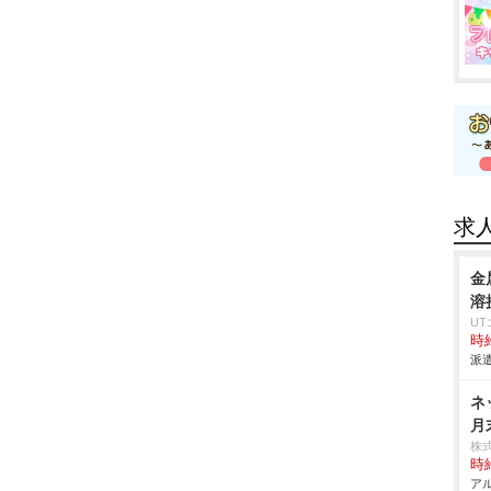
求
金
溶
U
時給
派遣
ネ
月
株
時給
アル