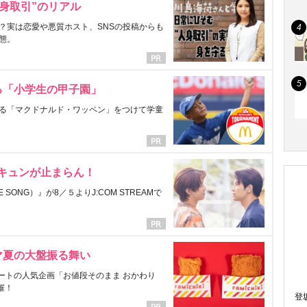
身取引”のリアル
？実は恋愛や悪質ホスト、SNSの投稿からも
態。
る「小学生の甲子園」
る「マクドナルド・ワッペン」をつけて学童
にキュンが止まらん！
ONG）』が8／５よりJ:COM STREAMで
マ夏の大盤振る舞い
ートの人気企画「お値段そのまま おかわり
催！
登