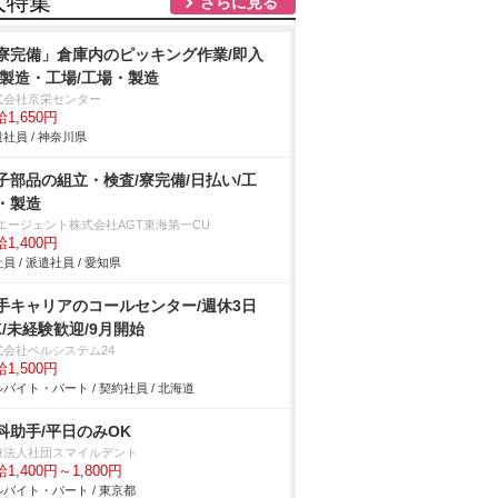
人特集
さらに見る
寮完備」倉庫内のピッキング作業/即入
/製造・工場/工場・製造
式会社京栄センター
1,650円
社員 / 神奈川県
子部品の組立・検査/寮完備/日払い/工
・製造
Tエージェント株式会社AGT東海第一CU
1,400円
員 / 派遣社員 / 愛知県
手キャリアのコールセンター/週休3日
K/未経験歓迎/9月開始
式会社ベルシステム24
1,500円
バイト・パート / 契約社員 / 北海道
科助手/平日のみOK
療法人社団スマイルデント
1,400円～1,800円
バイト・パート / 東京都