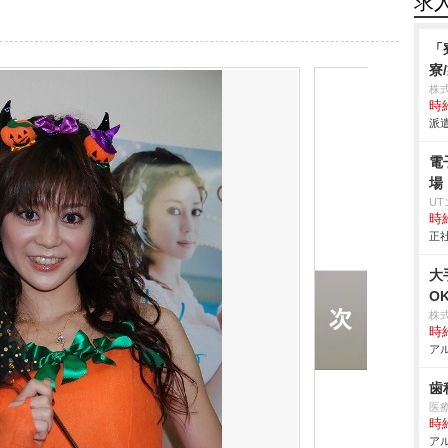
求
「
寮
株
時給
派遣
電
場
U
時給
正社
大
O
株
時給
アル
歯
医
時給
アル