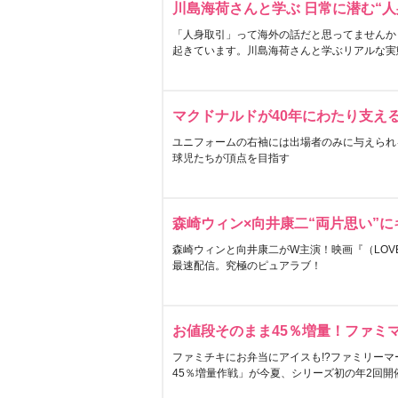
川島海荷さんと学ぶ 日常に潜む“人
「人身取引」って海外の話だと思ってませんか
起きています。川島海荷さんと学ぶリアルな実
マクドナルドが40年にわたり支え
ユニフォームの右袖には出場者のみに与えられ
球児たちが頂点を目指す
森崎ウィン×向井康二“両片思い”
森崎ウィンと向井康二がW主演！映画『（LOVE S
最速配信。究極のピュアラブ！
お値段そのまま45％増量！ファミ
ファミチキにお弁当にアイスも!?ファミリーマ
45％増量作戦」が今夏、シリーズ初の年2回開