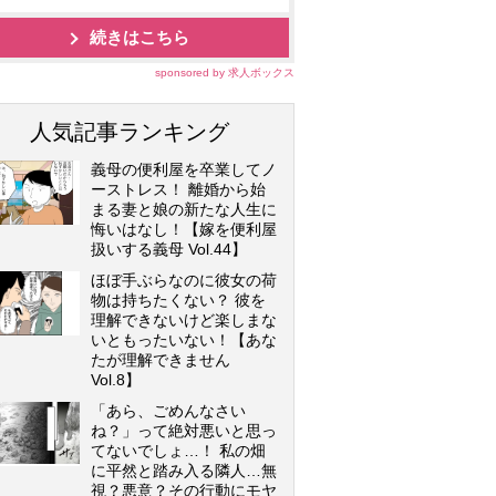
続きはこちら
sponsored by 求人ボックス
人気記事ランキング
義母の便利屋を卒業してノ
ーストレス！ 離婚から始
まる妻と娘の新たな人生に
悔いはなし！【嫁を便利屋
扱いする義母 Vol.44】
ほぼ手ぶらなのに彼女の荷
物は持ちたくない？ 彼を
理解できないけど楽しまな
いともったいない！【あな
たが理解できません
Vol.8】
「あら、ごめんなさい
ね？」って絶対悪いと思っ
てないでしょ…！ 私の畑
に平然と踏み入る隣人…無
視？悪意？その行動にモヤ