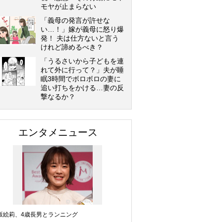
モヤが止まらない
「義母の発言が許せな
い…！」嫁が義母に怒り爆
発！ 夫は仕方ないと言う
けれど諦めるべき？
「うるさいから子どもを連
れて外に行って？」夫が睡
眠3時間でボロボロの妻に
追い打ちをかける…妻の反
撃なるか？
エンタメニュース
坂絵莉、4歳長男とランニング