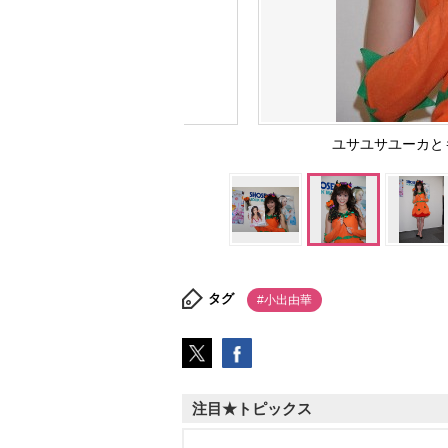
ユサユサユーカ
タグ
#小出由華
注目★トピックス