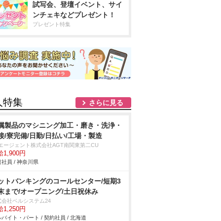
試写会、登壇イベント、サイ
ンチェキなどプレゼント！
プレゼント特集
人特集
さらに見る
属製品のマシニング加工・磨き・洗浄・
接/寮完備/日勤/日払い/工場・製造
Tエージェント株式会社AGT南関東第二CU
1,900円
社員 / 神奈川県
ットバンキングのコールセンター/短期3
末まで/オープニング/土日祝休み
式会社ベルシステム24
1,250円
バイト・パート / 契約社員 / 北海道