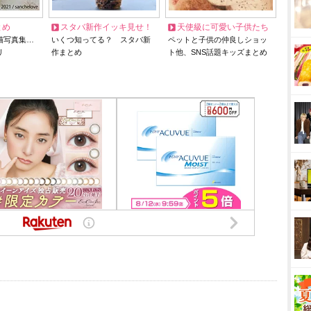
とめ
スタバ新作イッキ見せ！
天使級に可愛い子供たち
猫写真集…
いくつ知ってる？ スタバ新
ペットと子供の仲良しショッ
リ
作まとめ
ト他、SNS話題キッズまとめ