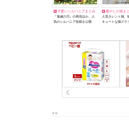
可愛いシルバニアまとめ
癒やしの猫ま
『鬼滅の刃』の再現ほか、人
人気タレント猫、
気のシルバニア投稿を公開
キュートな猫ズラ
P R