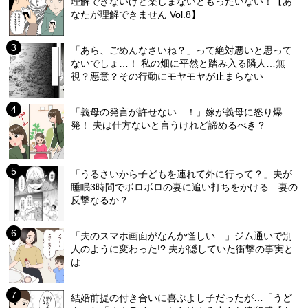
理解できないけど楽しまないともったいない！【あ
なたが理解できません Vol.8】
「あら、ごめんなさいね？」って絶対悪いと思って
ないでしょ…！ 私の畑に平然と踏み入る隣人…無
視？悪意？その行動にモヤモヤが止まらない
「義母の発言が許せない…！」嫁が義母に怒り爆
発！ 夫は仕方ないと言うけれど諦めるべき？
「うるさいから子どもを連れて外に行って？」夫が
睡眠3時間でボロボロの妻に追い打ちをかける…妻の
反撃なるか？
「夫のスマホ画面がなんか怪しい…」ジム通いで別
人のように変わった!? 夫が隠していた衝撃の事実と
は
結婚前提の付き合いに喜ぶよし子だったが…「うど