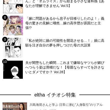
ん」と「オムライス」から始まる小さな違和感【あ
なたが理解できません Vol.5】
「嫁に問題があるから息子が目移りしたのよ！」義
母の驚きの見解に唖然…嫁の高学歴が原因だと主
張!?
「私が絶対に娘の可能性を開花させる…！」娘に高
額を注ぎ自分の夢を押しつけた母の大誤算
夫が闇堕ちした瞬間…これまで嫌味なヤツらが媚び
へつらう姿は滑稽だな！【母親ならすべてを許さな
いとダメですか？ Vol.28】
eltha イチオシ特集
川島海荷さんと学ぶ 日常に潜む“人身取引”のリアル