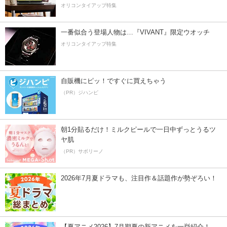
オリコンタイアップ特集
一番似合う登場人物は…『VIVANT』限定ウオッチ
オリコンタイアップ特集
自販機にピッ！ですぐに買えちゃう
（PR）ジハンピ
朝1分貼るだけ！ミルクピールで一日中ずっとうるツ
ヤ肌
（PR）サボリーノ
2026年7月夏ドラマも、注目作＆話題作が勢ぞろい！
【夏アニメ2026】7月期夏の新アニメを一挙紹介！