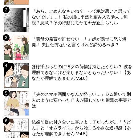
「あら、ごめんなさいね？」って絶対悪いと思って
ないでしょ…！ 私の畑に平然と踏み入る隣人…無
視？悪意？その行動にモヤモヤが止まらない
「義母の発言が許せない…！」嫁が義母に怒り爆
発！ 夫は仕方ないと言うけれど諦めるべき？
ほぼ手ぶらなのに彼女の荷物は持ちたくない？ 彼を
理解できないけど楽しまないともったいない！【あ
なたが理解できません Vol.8】
「夫のスマホ画面がなんか怪しい…」ジム通いで別
人のように変わった!? 夫が隠していた衝撃の事実と
は
結婚前提の付き合いに喜ぶよし子だったが…「うど
ん」と「オムライス」から始まる小さな違和感【あ
なたが理解できません Vol.5】