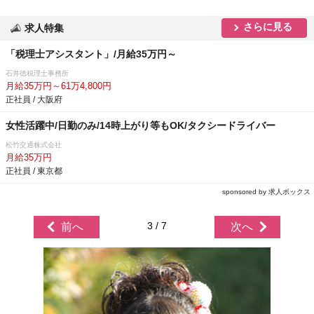
さらに見る
求人特集
「税理士アシスタント」/月給35万円～
石井徳税理士事務所
月給35万円～61万4,800円
正社員 / 大阪府
女性活躍中/日勤のみ/14時上がり等もOK/タクシードライバー
松竹交通株式会社
月給35万円
正社員 / 東京都
sponsored by 求人ボックス
3 / 7
前へ
次へ