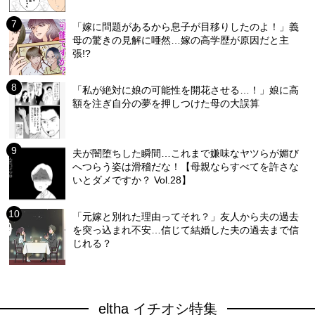
「嫁に問題があるから息子が目移りしたのよ！」義
母の驚きの見解に唖然…嫁の高学歴が原因だと主
張!?
「私が絶対に娘の可能性を開花させる…！」娘に高
額を注ぎ自分の夢を押しつけた母の大誤算
夫が闇堕ちした瞬間…これまで嫌味なヤツらが媚び
へつらう姿は滑稽だな！【母親ならすべてを許さな
いとダメですか？ Vol.28】
「元嫁と別れた理由ってそれ？」友人から夫の過去
を突っ込まれ不安…信じて結婚した夫の過去まで信
じれる？
eltha イチオシ特集