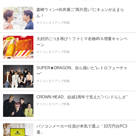
森崎ウィン×向井康二“両片思い”にキュンが止まら
ん！
オリコンタイアップ特集
大好評につき再び！ファミマ名物45％増量キャンペ
ーン
オリコンタイアップ特集
SUPER★DRAGON、自ら描いた”レトロフューチャ
ー”
オリコンタイアップ特集
CROWN HEAD、結成1周年で見えた”バンドらしさ”
オリコンタイアップ特集
パソコンメーカー社員が本気で選ぶ「10万円台PC3
選」