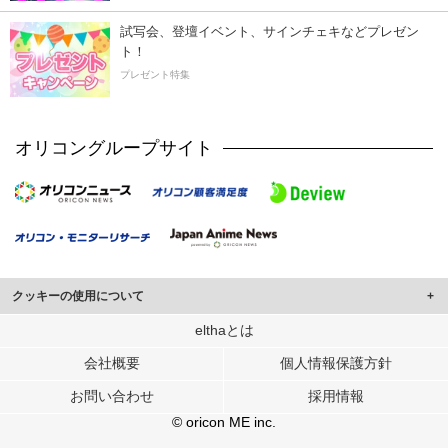
試写会、登壇イベント、サインチェキなどプレゼン
ト！
プレゼント特集
オリコングループサイト
クッキーの使用について
このサイトでは Cookie を使用して、ユーザーに合わせたコンテンツや広告の
elthaとは
表示、ソーシャル メディア機能の提供、広告の表示回数やクリック数の測定を
会社概要
個人情報保護方針
行っています。
また、ユーザーによるサイトの利用状況についても情報を収集し、ソーシャル
お問い合わせ
採用情報
メディアや広告配信、データ解析の各パートナーに提供しています。
各パートナーは、この情報とユーザーが各パートナーに提供した他の情報や、
© oricon ME inc.
ユーザーが各パートナーのサービスを使用したときに収集した他の情報を組み